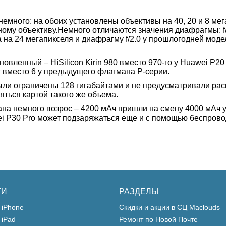
емного: на обоих установлены объективы на 40, 20 и 8 мег
му объективу.Немного отличаются значения диафрагмы: f/2.4,
амера на 24 мегапикселя и диафрагму f/2.0 у прошлогодней мо
овленный – HiSilicon Kirin 980 вместо 970-го у Huawei P20
т вместо 6 у предыдущего флагмана P-серии.
ыли ограничены 128 гигабайтами и не предусматривали рас
яться картой такого же объема.
на немного возрос – 4200 мАч пришли на смену 4000 мАч 
i P30 Pro может подзаряжаться еще и с помощью беспрово
ГИ
РАЗДЕЛЫ
 iPhone
Скидки и акции в СЦ Maclouds
 iPad
Ремонт по Новой Почте