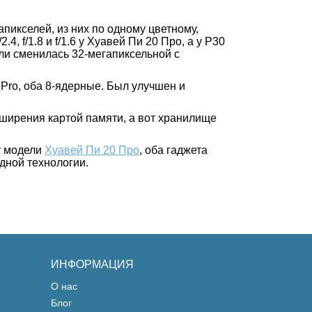
апикселей, из них по одному цветному,
 f/1.8 и f/1.6 у Хуавей Пи 20 Про, а у P30
дели сменилась 32-мегапиксельной с
 Pro, оба 8-ядерные. Был улучшен и
ширения картой памяти, а вот хранилище
у модели
Хуавей Пи 20 Про
, оба гаджета
дной технологии.
ИНФОРМАЦИЯ
О нас
Блог