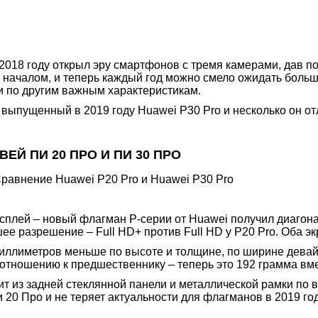
018 году открыл эру смартфонов с тремя камерами, дав по
началом, и теперь каждый год можно смело ожидать больше
и по другим важным характеристикам.
 выпущенный в 2019 году Huawei P30 Pro и несколько он о
ЕЙ ПИ 20 ПРО И ПИ 30 ПРО
сплей – новый флагман P-серии от Huawei получил диагона
ее разрешение – Full HD+ против Full HD у P20 Pro. Оба 
 миллиметров меньше по высоте и толщине, по ширине дева
отношению к предшественнику – теперь это 192 грамма вмес
т из задней стеклянной панели и металлической рамки по в
 20 Про и не теряет актуальности для флагманов в 2019 го