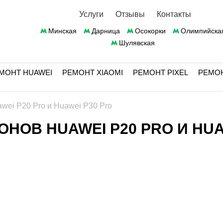
Услуги
Отзывы
Контакты
Минская
Дарница
Осокорки
Олимпийска
Шулявская
МОНТ HUAWEI
РЕМОНТ XIAOMI
РЕМОНТ PIXEL
РЕМО
ei P20 Pro и Huawei P30 Pro
НОВ HUAWEI P20 PRO И HUA