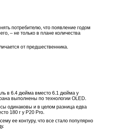
нять потребителю, что появление годом
го, – не только в плане количества
тличается от предшественника.
ль в 6.4 дюйма вместо 6.1 дюйма у
экрана выполнены по технологии OLED.
йсы одинаковы и в целом разница едва
то 180 г у P20 Pro.
сему ее контуру, что все стало популярно
ду.