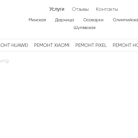
Отзывы
Контакты
Услуги
Минская
Дарница
Осокорки
Олимпийска
Шулявская
ОНТ HUAWEI
РЕМОНТ XIAOMI
РЕМОНТ PIXEL
РЕМОНТ H
sung