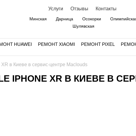
Услуги
Отзывы
Контакты
Минская
Дарница
Осокорки
Олимпийска
Шулявская
МОНТ HUAWEI
РЕМОНТ XIAOMI
РЕМОНТ PIXEL
РЕМО
 XR в Киеве в сервис-центре Maclouds
E IPHONE XR В КИЕВЕ В СЕ