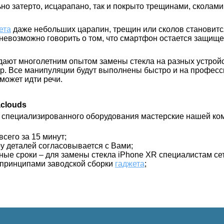
ьно затерто, исцарапано, так и покрыто трещинами, сколами
ета
даже небольших царапин, трещин или сколов становитс
 невозможно говорить о том, что смартфон остается защищ
дают многолетним опытом замены стекла на разных устройс
 Ар. Все манипуляции будут выполнены быстро и на профес
может идти речи.
aclouds
 специализированного оборудования мастерские нашей ком
сего за 15 минут;
у деталей согласовывается с Вами;
ные сроки – для замены стекла iPhone XR специалистам сети
 принципами заводской сборки
гаджета
;