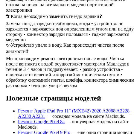
стекла на новое на все марки и модели портативной
электроники
🔌Когда необходимо заменить гнездо зарядки❓
Замена гнезда зарядки необходима, когда • устройство не
заряжается • заряжается под определенным углом или на одну
сторону • коннектор зарядки поломался • гаджет заряжается
медленно
💦Устройство упало в воду. Как происходит чистка после
жидкости❓
Мы производим ремонт электроники после воды. Чистка
после контакта с водой осуществляет мастерами Маклаудс в
течение 3-4 часов и подразумевает: • разбор устройства •
очистка от окислений и коррозий механическим путем •
обработку системной платы, шлейфа, коннектора химически
раствором • очистка ультра-звуком
Полезные страницы моделей
Ремонт Apple iPad Pro 11" (MXE42) 2020 A2068 A2228
A2230 A2231
— соседняя модель на сайте Maclouds.
Ремонт Google Pixel 8a
— популярная модель на сайте
Maclouds.
Ремонт Google Pixel 9 Pro
— ещё одна страница модели