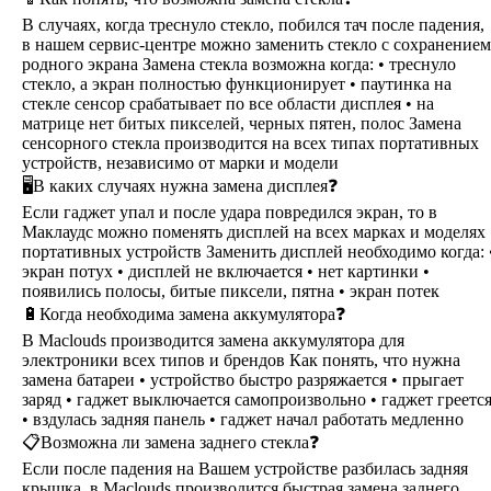
В случаях, когда треснуло стекло, побился тач после падения,
в нашем сервис-центре можно заменить стекло с сохранением
родного экрана Замена стекла возможна когда: • треснуло
стекло, а экран полностью функционирует • паутинка на
стекле сенсор срабатывает по все области дисплея • на
матрице нет битых пикселей, черных пятен, полос Замена
сенсорного стекла производится на всех типах портативных
устройств, независимо от марки и модели
🖥В каких случаях нужна замена дисплея❓
Если гаджет упал и после удара повредился экран, то в
Маклаудс можно поменять дисплей на всех марках и моделях
портативных устройств Заменить дисплей необходимо когда: 
экран потух • дисплей не включается • нет картинки •
появились полосы, битые пиксели, пятна • экран потек
🔋Когда необходима замена аккумулятора❓
В Maclouds производится замена аккумулятора для
электроники всех типов и брендов Как понять, что нужна
замена батареи • устройство быстро разряжается • прыгает
заряд • гаджет выключается самопроизвольно • гаджет греетс
• вздулась задняя панель • гаджет начал работать медленно
📋Возможна ли замена заднего стекла❓
Если после падения на Вашем устройстве разбилась задняя
крышка, в Maclouds производится быстрая замена заднего