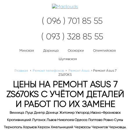
Нав
( 096 ) 701 85 55
( 093 ) 328 85 55
Минская
Дарница
Осокорки
Олимпийская
Шулявская
Главная
›
Ремонт телефонов
›
Ремонт Asus
›
Ремонт Asus 7
ZS670KS
ЦЕНЫ НА РЕМОНТ ASUS 7
ZS670KS С УЧЁТОМ ДЕТАЛЕЙ
И РАБОТ ПО ИХ ЗАМЕНЕ
Винница Луцк Днепр Донецк Житомир Ужгород Ивано-Франковск
Кропивницкий Луганск Львов Николаев Одесса Полтава Ровно Сумы
Тернополь Харьков Херсон Хмельницкий Черкассы Чернигов Черновцы.