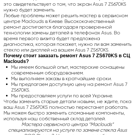
это свидетельствует о том, что экран Asus 7 ZS670KS
нужно будет заменить.
Любые проблемы может решить мастер в сервисном
центре Maclouds в Киеве. Высококачественный
ремонт достигается благодаря проверенной
технологии замены деталей в телефонах Asus. Во
время первого визита будет предложена
диагностика, которая покажет, нужно ли вам заменить
стекло или дисплей на вашем Asus 7 ZS670KS.
Почему стоит заказать ремонт
Asus
7
ZS
670
KS
в СЦ
Maclouds?
Мы имеем большой опыт, мастерские оснащены
современным оборудованием.
Мы выполняем заказы в кратчайшие сроки.
Мы предлагаем доступную цену на ремонт Asus 7
ZS670KS.
Мы предоставляем услуги по всей Украине.
Чтобы заменить старые детали новыми, не ждите, пока
ваш Asus 7 ZS670KS полностью перестанет работать.
Мы можем быстро заменить сломанные компоненты,
используя наш собственный склад деталей.
Мастера сервисного центра “Maclouds“
специализируются на услуге по замене стекла
Asus