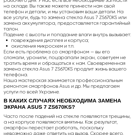
рабочего дня. У нас есть все необходимые запчасти
на складе. Вы также можете принести нам свой
телефон и детали, и мы установим ваши детали. На
все услуги, будь то замена стекла Asus 7 ZS670KS или
замена аккумулятора, предоставляется гарантийный
талон.
Падение с высоты и попадание влаги внутрь вызывает:
повреждения дисплея и корпуса;
окисления микросхем и т.п.
Если есть проблема со смартфоном — вы его
сломали, уронили, поцарапали экран, советуем не
тратить время и обращаться к нам. Своевременная
замена стекла Asus 7 ZS670KS продлит жизнь вашего
телефона.
Наша мастерская занимается профессиональным
ремонтом смартфонов Asus и др. Мы предлагаем
услуги по всей Украине.
В КАКИХ СЛУЧАЯХ НЕОБХОДИМА ЗАМЕНА
ЭКРАНА
ASUS
7
ZS
670
KS
?
Часто после падений на стекле появляются трещины,
а на корпусе появляются вмятины. Как результат,
смартфон перестает работать, поскольку
невозможно даже ответить на вызов. Скорее всего,