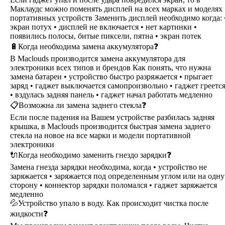
Маклаудс можно поменять дисплей на всех марках и моделях
портативных устройств Заменить дисплей необходимо когда: 
экран потух • дисплей не включается • нет картинки •
появились полосы, битые пиксели, пятна • экран потек
🔋Когда необходима замена аккумулятора❓
В Maclouds производится замена аккумулятора для
электроники всех типов и брендов Как понять, что нужна
замена батареи • устройство быстро разряжается • прыгает
заряд • гаджет выключается самопроизвольно • гаджет греетс
• вздулась задняя панель • гаджет начал работать медленно
📋Возможна ли замена заднего стекла❓
Если после падения на Вашем устройстве разбилась задняя
крышка, в Maclouds производится быстрая замена заднего
стекла на новое на все марки и модели портативной
электроники
🔌Когда необходимо заменить гнездо зарядки❓
Замена гнезда зарядки необходима, когда • устройство не
заряжается • заряжается под определенным углом или на одну
сторону • коннектор зарядки поломался • гаджет заряжается
медленно
💦Устройство упало в воду. Как происходит чистка после
жидкости❓