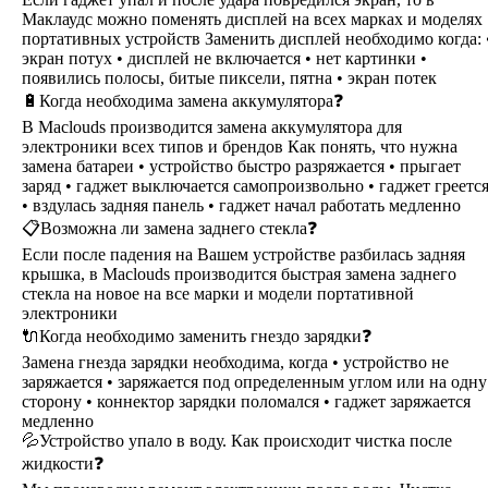
Маклаудс можно поменять дисплей на всех марках и моделях
портативных устройств Заменить дисплей необходимо когда: 
экран потух • дисплей не включается • нет картинки •
появились полосы, битые пиксели, пятна • экран потек
🔋Когда необходима замена аккумулятора❓
В Maclouds производится замена аккумулятора для
электроники всех типов и брендов Как понять, что нужна
замена батареи • устройство быстро разряжается • прыгает
заряд • гаджет выключается самопроизвольно • гаджет греетс
• вздулась задняя панель • гаджет начал работать медленно
📋Возможна ли замена заднего стекла❓
Если после падения на Вашем устройстве разбилась задняя
крышка, в Maclouds производится быстрая замена заднего
стекла на новое на все марки и модели портативной
электроники
🔌Когда необходимо заменить гнездо зарядки❓
Замена гнезда зарядки необходима, когда • устройство не
заряжается • заряжается под определенным углом или на одну
сторону • коннектор зарядки поломался • гаджет заряжается
медленно
💦Устройство упало в воду. Как происходит чистка после
жидкости❓