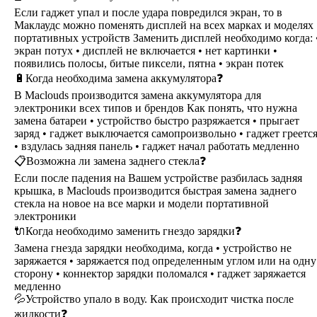
Если гаджет упал и после удара повредился экран, то в
Маклаудс можно поменять дисплей на всех марках и моделях
портативных устройств Заменить дисплей необходимо когда: 
экран потух • дисплей не включается • нет картинки •
появились полосы, битые пиксели, пятна • экран потек
🔋Когда необходима замена аккумулятора❓
В Maclouds производится замена аккумулятора для
электроники всех типов и брендов Как понять, что нужна
замена батареи • устройство быстро разряжается • прыгает
заряд • гаджет выключается самопроизвольно • гаджет греетс
• вздулась задняя панель • гаджет начал работать медленно
📋Возможна ли замена заднего стекла❓
Если после падения на Вашем устройстве разбилась задняя
крышка, в Maclouds производится быстрая замена заднего
стекла на новое на все марки и модели портативной
электроники
🔌Когда необходимо заменить гнездо зарядки❓
Замена гнезда зарядки необходима, когда • устройство не
заряжается • заряжается под определенным углом или на одну
сторону • коннектор зарядки поломался • гаджет заряжается
медленно
💦Устройство упало в воду. Как происходит чистка после
жидкости❓