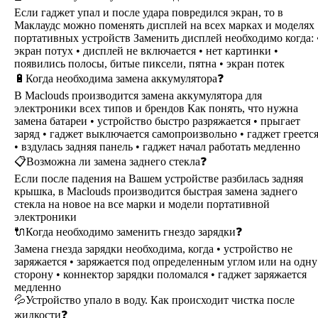
Если гаджет упал и после удара повредился экран, то в
Маклаудс можно поменять дисплей на всех марках и моделях
портативных устройств Заменить дисплей необходимо когда: 
экран потух • дисплей не включается • нет картинки •
появились полосы, битые пиксели, пятна • экран потек
🔋Когда необходима замена аккумулятора❓
В Maclouds производится замена аккумулятора для
электроники всех типов и брендов Как понять, что нужна
замена батареи • устройство быстро разряжается • прыгает
заряд • гаджет выключается самопроизвольно • гаджет греетс
• вздулась задняя панель • гаджет начал работать медленно
📋Возможна ли замена заднего стекла❓
Если после падения на Вашем устройстве разбилась задняя
крышка, в Maclouds производится быстрая замена заднего
стекла на новое на все марки и модели портативной
электроники
🔌Когда необходимо заменить гнездо зарядки❓
Замена гнезда зарядки необходима, когда • устройство не
заряжается • заряжается под определенным углом или на одну
сторону • коннектор зарядки поломался • гаджет заряжается
медленно
💦Устройство упало в воду. Как происходит чистка после
жидкости❓