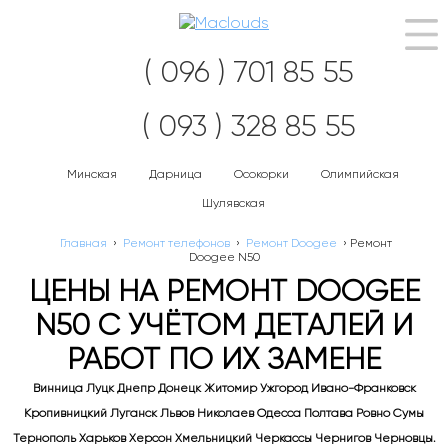
Нав
( 096 ) 701 85 55
( 093 ) 328 85 55
Минская
Дарница
Осокорки
Олимпийская
Шулявская
Главная
›
Ремонт телефонов
›
Ремонт Doogee
›
Ремонт
Doogee N50
ЦЕНЫ НА РЕМОНТ DOOGEE
N50 С УЧЁТОМ ДЕТАЛЕЙ И
РАБОТ ПО ИХ ЗАМЕНЕ
Винница Луцк Днепр Донецк Житомир Ужгород Ивано-Франковск
Кропивницкий Луганск Львов Николаев Одесса Полтава Ровно Сумы
Тернополь Харьков Херсон Хмельницкий Черкассы Чернигов Черновцы.