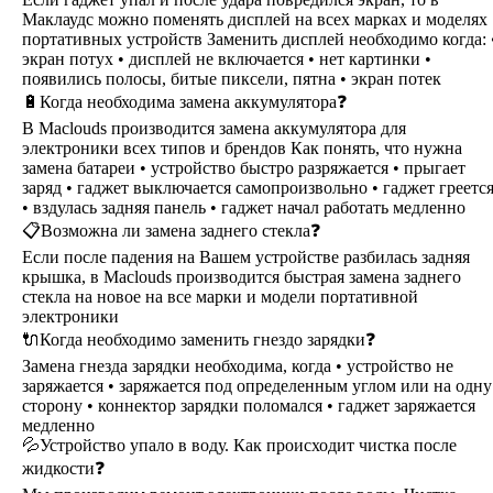
Маклаудс можно поменять дисплей на всех марках и моделях
портативных устройств Заменить дисплей необходимо когда: 
экран потух • дисплей не включается • нет картинки •
появились полосы, битые пиксели, пятна • экран потек
🔋Когда необходима замена аккумулятора❓
В Maclouds производится замена аккумулятора для
электроники всех типов и брендов Как понять, что нужна
замена батареи • устройство быстро разряжается • прыгает
заряд • гаджет выключается самопроизвольно • гаджет греетс
• вздулась задняя панель • гаджет начал работать медленно
📋Возможна ли замена заднего стекла❓
Если после падения на Вашем устройстве разбилась задняя
крышка, в Maclouds производится быстрая замена заднего
стекла на новое на все марки и модели портативной
электроники
🔌Когда необходимо заменить гнездо зарядки❓
Замена гнезда зарядки необходима, когда • устройство не
заряжается • заряжается под определенным углом или на одну
сторону • коннектор зарядки поломался • гаджет заряжается
медленно
💦Устройство упало в воду. Как происходит чистка после
жидкости❓