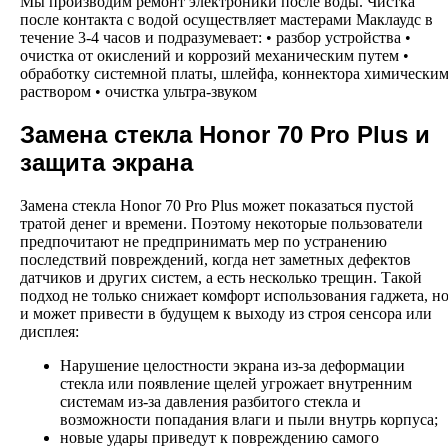
Мы производим ремонт электроники после воды. Чистка
после контакта с водой осуществляет мастерами Маклаудс в
течение 3-4 часов и подразумевает: • разбор устройства •
очистка от окислений и коррозий механическим путем •
обработку системной платы, шлейфа, коннектора химически
раствором • очистка ультра-звуком
Замена стекла Honor 70 Pro Plus и
защита экрана
Замена стекла Honor 70 Pro Plus может показаться пустой
тратой денег и времени. Поэтому некоторые пользователи
предпочитают не предпринимать мер по устранению
последствий повреждений, когда нет заметных дефектов
датчиков и других систем, а есть несколько трещин. Такой
подход не только снижает комфорт использования гаджета, н
и может привести в будущем к выходу из строя сенсора или
дисплея:
Нарушение целостности экрана из-за деформации
стекла или появление щелей угрожает внутренним
системам из-за давления разбитого стекла и
возможности попадания влаги и пыли внутрь корпуса;
новые удары приведут к повреждению самого