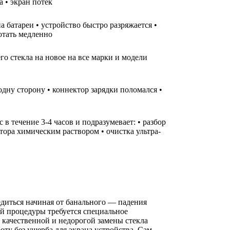
а • экран потек
а батареи • устройство быстро разряжается •
ботать медленно
го стекла на новое на все марки и модели
одну сторону • коннектор зарядки поломался •
 течение 3-4 часов и подразумевает: • разбор
тора химическим раствором • очистка ультра-
едиться начиная от банального — падения
ой процедуры требуется специальное
 качественной и недорогой замены стекла
ту без ущерба для экрана устройства. Сам