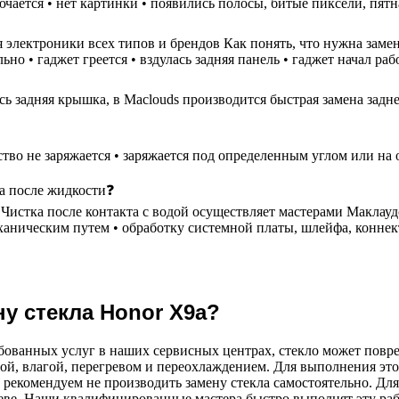
ючается • нет картинки • появились полосы, битые пиксели, пятн
 электроники всех типов и брендов Как понять, что нужна замен
но • гаджет греется • вздулась задняя панель • гаджет начал ра
ь задняя крышка, в Maclouds производится быстрая замена задне
ство не заряжается • заряжается под определенным углом или на 
ка после жидкости❓
стка после контакта с водой осуществляет мастерами Маклаудс в
еханическим путем • обработку системной платы, шлейфа, коннек
у стекла Honor X9a?
бованных услуг в наших сервисных центрах, стекло может повр
ой, влагой, перегревом и переохлаждением. Для выполнения эт
 рекомендуем не производить замену стекла самостоятельно. Для
ве. Наши квалифицированные мастера быстро выполнят эту рабо