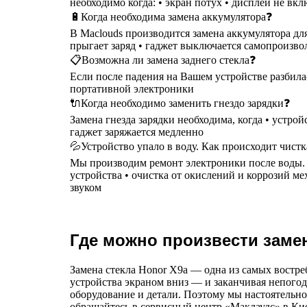
необходимо когда: • экран потух • дисплей не вкл
🔋Когда необходима замена аккумулятора❓
В Maclouds производится замена аккумулятора для
прыгает заряд • гаджет выключается самопроизволь
📋Возможна ли замена заднего стекла❓
Если после падения на Вашем устройстве разбилас
портативной электроники
🔌Когда необходимо заменить гнездо зарядки❓
Замена гнезда зарядки необходима, когда • устрой
гаджет заряжается медленно
💦Устройство упало в воду. Как происходит чист
Мы производим ремонт электроники после воды. Чи
устройства • очистка от окислений и коррозий м
звуком
Где можно произвести замен
Замена стекла Honor X9a — одна из самых востре
устройства экраном вниз — и заканчивая непогод
оборудование и детали. Поэтому мы настоятельно
обращайтесь в сервисный центр «Маклаудс» в Кие