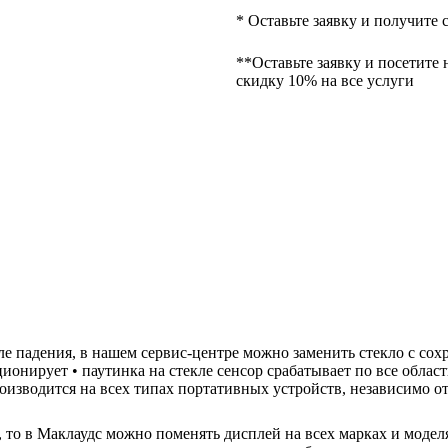
* Оставьте заявку и получите 
**Оставьте заявку и посетите 
скидку 10% на все услуги
осле падения, в нашем сервис-центре можно заменить стекло с со
ционирует • паутинка на стекле сенсор срабатывает по все облас
роизводится на всех типах портативных устройств, независимо о
н, то в Маклаудс можно поменять дисплей на всех марках и моде