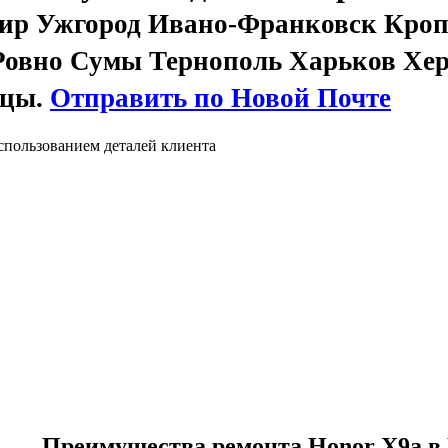
ир Ужгород Ивано-Франковск Кроп
Ровно Сумы Тернополь Харьков Хе
вцы.
Отправить по Новой Почте
спользованием деталей клиента
Преимущества ремонта Honor X9a в