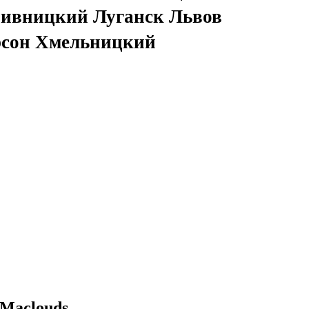
ивницкий Луганск Львов
рсон Хмельницкий
 Maclouds