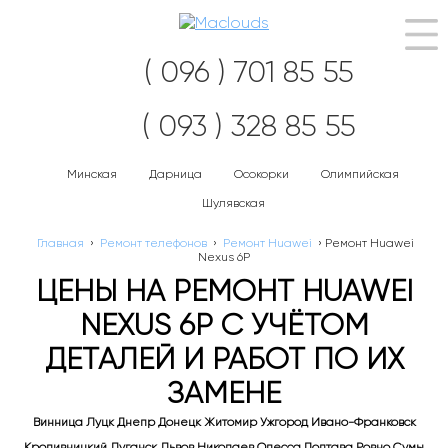
Нав
( 096 ) 701 85 55
( 093 ) 328 85 55
Минская
Дарница
Осокорки
Олимпийская
Шулявская
Главная
›
Ремонт телефонов
›
Ремонт Huawei
›
Ремонт Huawei
Nexus 6P
ЦЕНЫ НА РЕМОНТ HUAWEI
NEXUS 6P С УЧЁТОМ
ДЕТАЛЕЙ И РАБОТ ПО ИХ
ЗАМЕНЕ
Винница Луцк Днепр Донецк Житомир Ужгород Ивано-Франковск
Кропивницкий Луганск Львов Николаев Одесса Полтава Ровно Сумы