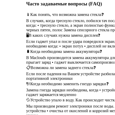
Часто задаваемые вопросы (FAQ)
📱Как понять, что возможна замена стекла❓
В случаях, когда треснуло стекло, побился тач п
когда: • треснуло стекло, а экран полностью функ
черных пятен, полос Замена сенсорного стекла п
🖥В каких случаях нужна замена дисплея❓
Если гаджет упал и после удара повредился экра
необходимо когда: • экран потух • дисплей не вкл
🔋Когда необходима замена аккумулятора❓
В Maclouds производится замена аккумулятора для
прыгает заряд • гаджет выключается самопроизволь
📋Возможна ли замена заднего стекла❓
Если после падения на Вашем устройстве разбилас
портативной электроники
🔌Когда необходимо заменить гнездо зарядки❓
Замена гнезда зарядки необходима, когда • устрой
гаджет заряжается медленно
💦Устройство упало в воду. Как происходит чист
Мы производим ремонт электроники после воды. Чи
устройства • очистка от окислений и коррозий м