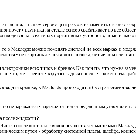
осле падения, в нашем сервис-центре можно заменить стекло с со
ционирует • паутинка на стекле сенсор срабатывает по все облас
роизводится на всех типах портативных устройств, независимо о
н, то в Маклаудс можно поменять дисплей на всех марках и моде
ючается • нет картинки • появились полосы, битые пиксели, пятн
 электроники всех типов и брендов Как понять, что нужна замен
но • гаджет греется • вздулась задняя панель • гаджет начал ра
ь задняя крышка, в Maclouds производится быстрая замена задне
ство не заряжается • заряжается под определенным углом или на 
ка после жидкости❓
стка после контакта с водой осуществляет мастерами Маклаудс в
еханическим путем • обработку системной платы, шлейфа, коннек