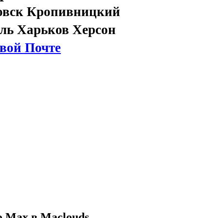
овск Кропивницкий
ль Харьков Херсон
вой Почте
o Max в Maclouds