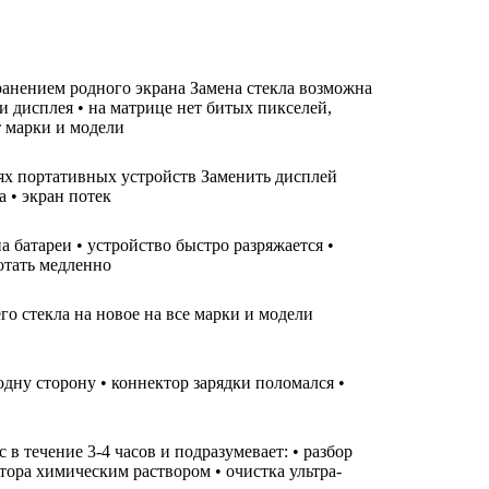
хранением родного экрана Замена стекла возможна
ти дисплея • на матрице нет битых пикселей,
т марки и модели
лях портативных устройств Заменить дисплей
а • экран потек
а батареи • устройство быстро разряжается •
ботать медленно
го стекла на новое на все марки и модели
одну сторону • коннектор зарядки поломался •
 течение 3-4 часов и подразумевает: • разбор
тора химическим раствором • очистка ультра-