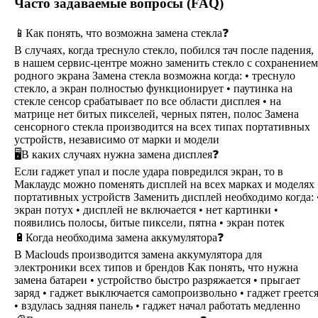
Часто задаваемые вопросы (FAQ)
📱Как понять, что возможна замена стекла❓
В случаях, когда треснуло стекло, побился тач после падения,
в нашем сервис-центре можно заменить стекло с сохранением
родного экрана Замена стекла возможна когда: • треснуло
стекло, а экран полностью функционирует • паутинка на
стекле сенсор срабатывает по все области дисплея • на
матрице нет битых пикселей, черных пятен, полос Замена
сенсорного стекла производится на всех типах портативных
устройств, независимо от марки и модели
🖥В каких случаях нужна замена дисплея❓
Если гаджет упал и после удара повредился экран, то в
Маклаудс можно поменять дисплей на всех марках и моделях
портативных устройств Заменить дисплей необходимо когда: 
экран потух • дисплей не включается • нет картинки •
появились полосы, битые пиксели, пятна • экран потек
🔋Когда необходима замена аккумулятора❓
В Maclouds производится замена аккумулятора для
электроники всех типов и брендов Как понять, что нужна
замена батареи • устройство быстро разряжается • прыгает
заряд • гаджет выключается самопроизвольно • гаджет греетс
• вздулась задняя панель • гаджет начал работать медленно