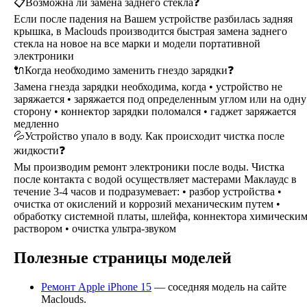
📋Возможна ли замена заднего стекла❓
Если после падения на Вашем устройстве разбилась задняя
крышка, в Maclouds производится быстрая замена заднего
стекла на новое на все марки и модели портативной
электроники
🔌Когда необходимо заменить гнездо зарядки❓
Замена гнезда зарядки необходима, когда • устройство не
заряжается • заряжается под определенным углом или на одну
сторону • коннектор зарядки поломался • гаджет заряжается
медленно
💦Устройство упало в воду. Как происходит чистка после
жидкости❓
Мы производим ремонт электроники после воды. Чистка
после контакта с водой осуществляет мастерами Маклаудс в
течение 3-4 часов и подразумевает: • разбор устройства •
очистка от окислений и коррозий механическим путем •
обработку системной платы, шлейфа, коннектора химически
раствором • очистка ультра-звуком
Полезные страницы моделей
Ремонт Apple iPhone 15
— соседняя модель на сайте
Maclouds.