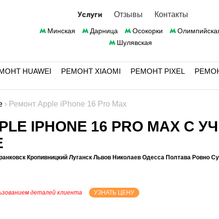
Услуги
Отзывы
Контакты
Минская
Дарница
Осокорки
Олимпийска
Шулявская
МОНТ HUAWEI
РЕМОНТ XIAOMI
РЕМОНТ PIXEL
РЕМО
e
›
Ремонт Apple iPhone 16 Pro Max
LE IPHONE 16 PRO MAX С У
Е
ранковск Кропивницкий Луганск Львов Николаев Одесса Полтава Ровно С
ьзованием деталей клиента
УЗНАТЬ ЦЕНУ