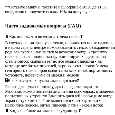
**Оставьте заявку и посетите наш сервис с 10:30 до 11:30
ежедневно и получите скидку 10% на все услуги
Часто задаваемые вопросы (FAQ)
📱Как понять, что возможна замена стекла❓
В случаях, когда треснуло стекло, побился тач после падения,
в нашем сервис-центре можно заменить стекло с сохранением
родного экрана Замена стекла возможна когда: • треснуло
стекло, а экран полностью функционирует • паутинка на
стекле сенсор срабатывает по все области дисплея • на
матрице нет битых пикселей, черных пятен, полос Замена
сенсорного стекла производится на всех типах портативных
устройств, независимо от марки и модели
🖥В каких случаях нужна замена дисплея❓
Если гаджет упал и после удара повредился экран, то в
Маклаудс можно поменять дисплей на всех марках и моделях
портативных устройств Заменить дисплей необходимо когда: 
экран потух • дисплей не включается • нет картинки •
появились полосы, битые пиксели, пятна • экран потек
🔋Когда необходима замена аккумулятора❓