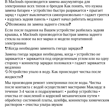
В Maclouds производится замена аккумулятора для
электроники всех типов и брендов Как понять, что нужна
замена батареи • устройство быстро разряжается • прыгает
заряд • гаджет выключается самопроизвольно • гаджет греетс
• вздулась задняя панель • гаджет начал работать медленно
📋Возможна ли замена заднего стекла❓
Если после падения на Вашем устройстве разбилась задняя
крышка, в Maclouds производится быстрая замена заднего
стекла на новое на все марки и модели портативной
электроники
🔌Когда необходимо заменить гнездо зарядки❓
Замена гнезда зарядки необходима, когда • устройство не
заряжается • заряжается под определенным углом или на одну
сторону • коннектор зарядки поломался • гаджет заряжается
медленно
💦Устройство упало в воду. Как происходит чистка после
жидкости❓
Мы производим ремонт электроники после воды. Чистка
после контакта с водой осуществляет мастерами Маклаудс в
течение 3-4 часов и подразумевает: • разбор устройства •
очистка от окислений и коррозий механическим путем •
обработку системной платы, шлейфа, коннектора химически
раствором • очистка ультра-звуком