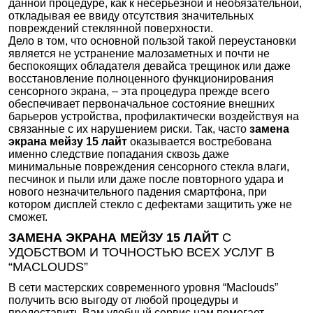
данной процедуре, как к несерьезной и необязательной,
откладывая ее ввиду отсутствия значительных
повреждений стеклянной поверхности.
Дело в том, что основной пользой такой переустановки
является не устранение малозаметных и почти не
беспокоящих обладателя девайса трещинок или даже
восстановление полноценного функционирования
сенсорного экрана, – эта процедура прежде всего
обеспечивает первоначальное состояние внешних
барьеров устройства, профилактически воздействуя на
связанные с их нарушением риски. Так, часто
замена
экрана мейзу 15 лайт
оказывается востребована
именно следствие попадания сквозь даже
минимальные повреждения сенсорного стекла влаги,
песчинок и пыли или даже после повторного удара и
нового незначительного падения смартфона, при
котором дисплей стекло с дефектами защитить уже не
сможет.
ЗАМЕНА ЭКРАНА МЕЙЗУ 15 ЛАЙТ
С
УДОБСТВОМ И ТОЧНОСТЬЮ ВСЕХ УСЛУГ В
“MACLOUDS”
В сети мастерских современного уровня “Maclouds”
получить всю выгоду от любой процедуры и
предоставить Вам удобный сервис нам помогает