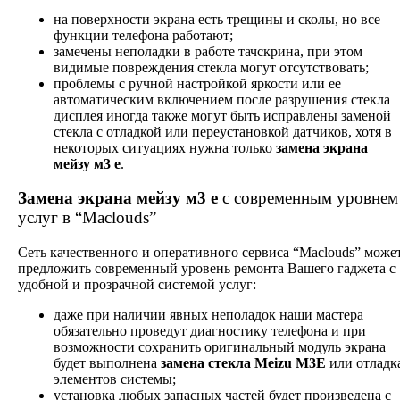
на поверхности экрана есть трещины и сколы, но все
функции телефона работают;
замечены неполадки в работе тачскрина, при этом
видимые повреждения стекла могут отсутствовать;
проблемы с ручной настройкой яркости или ее
автоматическим включением после разрушения стекла
дисплея иногда также могут быть исправлены заменой
стекла с отладкой или переустановкой датчиков, хотя в
некоторых ситуациях нужна только
замена экрана
мейзу м3 е
.
Замена экрана мейзу м3 е
с современным уровнем
услуг в “Maclouds”
Сеть качественного и оперативного сервиса “Maclouds” може
предложить современный уровень ремонта Вашего гаджета с
удобной и прозрачной системой услуг:
даже при наличии явных неполадок наши мастера
обязательно проведут диагностику телефона и при
возможности сохранить оригинальный модуль экрана
будет выполнена
замена стекла Meizu M3E
или отладк
элементов системы;
установка любых запасных частей будет произведена с