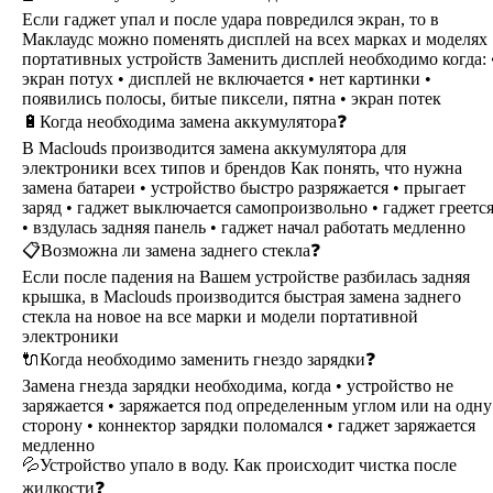
Если гаджет упал и после удара повредился экран, то в
Маклаудс можно поменять дисплей на всех марках и моделях
портативных устройств Заменить дисплей необходимо когда: 
экран потух • дисплей не включается • нет картинки •
появились полосы, битые пиксели, пятна • экран потек
🔋Когда необходима замена аккумулятора❓
В Maclouds производится замена аккумулятора для
электроники всех типов и брендов Как понять, что нужна
замена батареи • устройство быстро разряжается • прыгает
заряд • гаджет выключается самопроизвольно • гаджет греетс
• вздулась задняя панель • гаджет начал работать медленно
📋Возможна ли замена заднего стекла❓
Если после падения на Вашем устройстве разбилась задняя
крышка, в Maclouds производится быстрая замена заднего
стекла на новое на все марки и модели портативной
электроники
🔌Когда необходимо заменить гнездо зарядки❓
Замена гнезда зарядки необходима, когда • устройство не
заряжается • заряжается под определенным углом или на одну
сторону • коннектор зарядки поломался • гаджет заряжается
медленно
💦Устройство упало в воду. Как происходит чистка после
жидкости❓