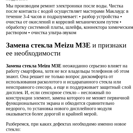
Мы производим ремонт электроники после воды. Чистка
после контакта с водой осуществляет мастерами Маклаудс в
течение 3-4 часов и подразумевает: • разбор устройства •
очистка от окислений и коррозий механическим путем •
обработку системной платы, шлейфа, коннектора химически
раствором • очистка ультра-звуком
Замена стекла Meizu M3E
и признаки
ее необходимости
Замена стекла Meizu M3E
неожиданно серьезно влияет на
работу смартфона, хотя не все владельцы телефонов об этом
знают. Она решает не только вопрос дискомфорта от
использования расколотого и исцарапанного стекла или
неисправного сенсора, а еще и поддерживает защитный слой
дисплея. И, если сенсорное стекло – несложный по
конструкции элемент, замена которого не меняет первичной
функциональности экрана и обходится сравнительно
недорого, то установка нового дисплейного модуля
оказывается более дорогой и крайней мерой.
Разберемся, при каких дефектах необходимо именно новое
стекло: