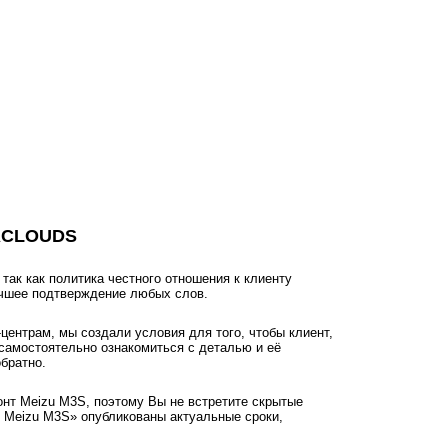
ACLOUDS
ак как политика честного отношения к клиенту
учшее подтверждение любых слов.
ентрам, мы создали условия для того, чтобы клиент,
самостоятельно ознакомиться с деталью и её
братно.
онт Meizu M3S, поэтому Вы не встретите скрытые
 Meizu M3S» опубликованы актуальные сроки,