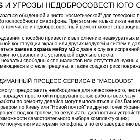
3S
И УГРОЗЫ НЕДОБРОСОВЕСТНОГО 
казаться обыденной и чисто “косметической” для телефона 
отоспособности смартфона. При этом не только из-за неп
– в том числе и недобросовестный ремонт может спровоцир
удования способно привести к выполнению неаккуратных 
ьной конструкции экрана или других модулей и систем в д
гаться
замена экрана мейзу м3 с
даже в случае исправной
ки по сравнению с установкой отдельно стекла;
а нехватки свободных специалистов или отсутствия нужны
имеющиеся в стекле трещины, а также создают риск повреж
ДУМАННЫЙ ПРОЦЕСС СЕРВИСА В “MACLOUDS”
 смогут предоставить необходимые для качественного, чест
 порадует простотой и продуманностью работы всех услуг:
работы по ремонту девайса могут выполняться и без Вашего
рьером по Киеву или “Новой почтой” из других точек Украин
роцесс под контролем, то результаты диагностики устройст
возможности самостоятельного выбора комплектующих;
сле получения мастерами телефона, а по его завершению в