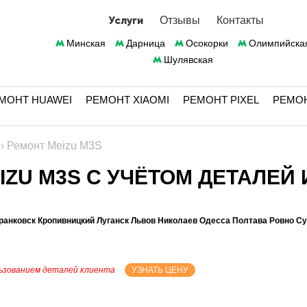
Услуги
Отзывы
Контакты
Минская
Дарница
Осокорки
Олимпийска
Шулявская
МОНТ HUAWEI
РЕМОНТ XIAOMI
РЕМОНТ PIXEL
РЕМО
›
Ремонт Meizu M3S
ZU M3S С УЧЁТОМ ДЕТАЛЕЙ 
ранковск Кропивницкий Луганск Львов Николаев Одесса Полтава Ровно С
ьзованием деталей клиента
УЗНАТЬ ЦЕНУ