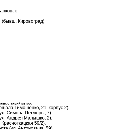
анковск
 (бывш. Кировоград)
ных станций метро:
ршала Тимошенко, 21, корпус 2).
ул. Симона Петлюры, 7).
ул. Андрея Малышко, 2).
 Красноткацкая 59/2).
та (ул. Антоновича, 59).