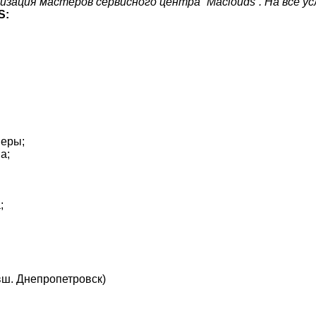
лизация мастеров сервисного центра “Maclouds“. На все у
S:
меры;
а;
;
вш. Днепропетровск)