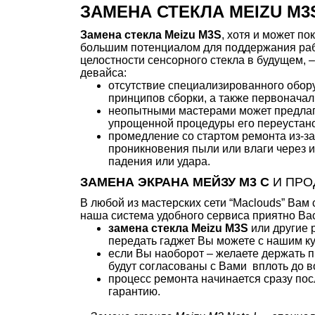
ЗАМЕНА СТЕКЛА MEIZU M
Замена стекла Meizu M3S
,
хотя и может по
большим потенциалом для поддержания раб
целостности сенсорного стекла в будущем, 
девайса:
отсутствие специализированного обор
принципов сборки, а также первоначал
неопытными мастерами может предла
упрощенной процедуры его переустанов
промедление со стартом ремонта из-з
проникновения пыли или влаги через 
падения или удара.
ЗАМЕНА ЭКРАНА МЕЙЗУ М3 С
И ПРО
В любой из мастерских сети “Maclouds” Вам
наша система удобного сервиса приятно Вас
замена стекла Meizu M3S
или другие 
передать гаджет Вы можете с нашим ку
если Вы наоборот – желаете держать п
будут согласованы с Вами вплоть до 
процесс ремонта начинается сразу по
гарантию.