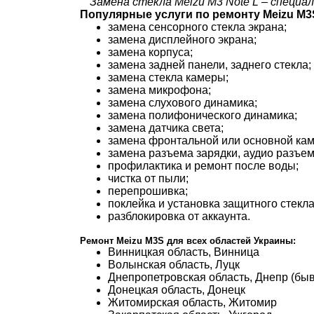
Замена стекла Meizu M3 Note L – специа
Популярные услуги по ремонту Meizu M3
замена сенсорного стекла экрана;
замена дисплейного экрана;
замена корпуса;
замена задней панели, заднего стекла;
замена стекла камеры;
замена микрофона;
замена слухового динамика;
замена полифонического динамика;
замена датчика света;
замена фронтальной или основной ка
замена разъема зарядки, аудио разъем
профилактика и ремонт после воды;
чистка от пыли;
перепрошивка;
поклейка и установка защитного стекла
разблокировка от аккаунта.
Ремонт Meizu M3S для всех областей Украины:
Винницкая область, Винница
Волынская область, Луцк
Днепропетровская область, Днепр (бы
Донецкая область, Донецк
Житомирская область, Житомир