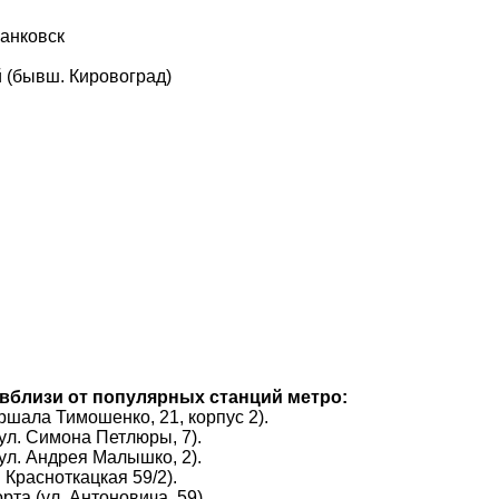
анковск
 (бывш. Кировоград)
вблизи от популярных станций метро:
ршала Тимошенко, 21, корпус 2).
ул. Симона Петлюры, 7).
ул. Андрея Малышко, 2).
 Красноткацкая 59/2).
та (ул. Антоновича, 59).