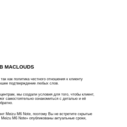
 В MACLOUDS
ак как политика честного отношения к клиенту
учшее подтверждение любых слов.
ентрам, мы создали условия для того, чтобы клиент,
мог самостоятельно ознакомиться с деталью и её
братно.
онт Meizu M6 Note, поэтому Вы не встретите скрытые
 Meizu M6 Note» опубликованы актуальные сроки,