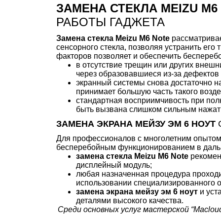
ЗАМЕНА СТЕКЛА MEIZU M6
РАБОТЫ ГАДЖЕТА
Замена стекла Meizu M6 Note
рассматрива
сенсорного стекла, позволяя устранить ег
факторов позволяет и обеспечить бесперебо
в отсутствие трещин или других внешн
через образовавшиеся из-за дефектов 
экранный системы снова достаточно н
принимает большую часть такого возде
стандартная восприимчивость при пол
быть вызвана слишком сильным нажат
ЗАМЕНА ЭКРАНА МЕЙЗУ ЭМ 6 НОУТ
Для профессионалов с многолетним опытом 
бесперебойным функционированием в дальне
замена стекла Meizu M6 Note
рекомен
дисплейный модуль;
любая назначенная процедура проходит
использовании специализированного 
замена экрана мейзу эм 6 ноут
и уст
деталями высокого качества.
Среди основных услуг мастерской “Maclou