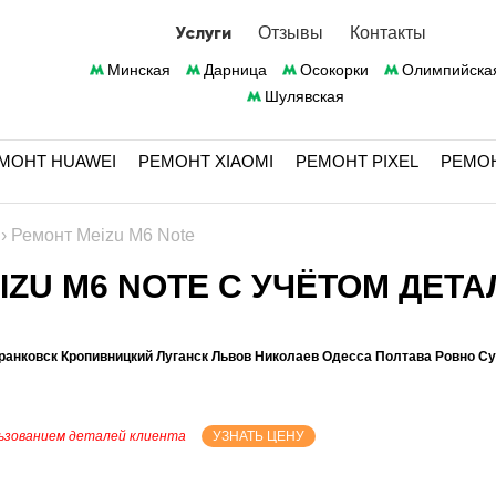
Услуги
Отзывы
Контакты
Минская
Дарница
Осокорки
Олимпийска
Шулявская
МОНТ HUAWEI
РЕМОНТ XIAOMI
РЕМОНТ PIXEL
РЕМО
›
Ремонт Meizu M6 Note
ZU M6 NOTE С УЧЁТОМ ДЕТА
ранковск Кропивницкий Луганск Львов Николаев Одесса Полтава Ровно С
ьзованием деталей клиента
УЗНАТЬ ЦЕНУ