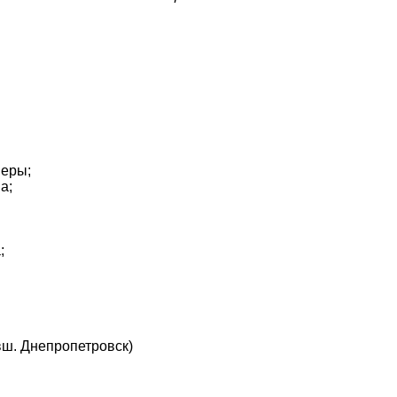
меры;
а;
;
вш. Днепропетровск)