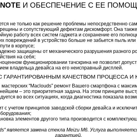
 NOTE
И ОБЕСПЕЧЕНИЕ С ЕЕ ПОМО
ется не только как решение проблемы непосредственно са
о трещины и сопутствующий дефектам дискомфорт. Она такж
йную работу всех систем гаджета и сохранение его полноц
их повреждений в устройство больше не забьется пыль или 
пути в корпусе;
адежно защищены от механического разрушения разного род
йствия на себя;
ноценном функционировании тачскрина не позволит допусти
ием владельца девайса на его неисправный дисплей.
С ГАРАНТИРОВАННЫМ КАЧЕСТВОМ ПРОЦЕССА И
мастерских “Maclouds” ремонт Вашего смартфона с макси
йшем – это приоритетная задача. На этом принципе выстр
дуется во всех ситуациях, когда диагностика показала воз
 с учетом принципов заводской сборки девайса и исключит
оборудования;
ановка элементов другого типа производится с комплектую
ds“ является замена стекла Meizu M6. Услуга выполняетс
гарантией.