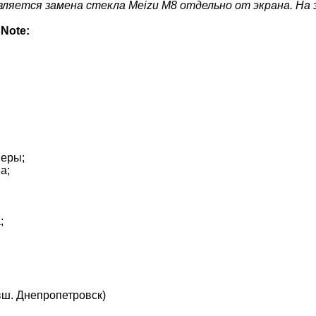
вляется замена стекла Meizu M8 отдельно от экрана. На э
 Note
:
меры;
а;
;
вш. Днепропетровск)