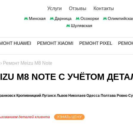
Услуги
Отзывы
Контакты
Минская
Дарница
Осокорки
Олимпийска
Шулявская
МОНТ HUAWEI
РЕМОНТ XIAOMI
РЕМОНТ PIXEL
РЕМО
›
Ремонт Meizu M8 Note
ZU M8 NOTE С УЧЁТОМ ДЕТА
ранковск Кропивницкий Луганск Львов Николаев Одесса Полтава Ровно С
ьзованием деталей клиента
УЗНАТЬ ЦЕНУ