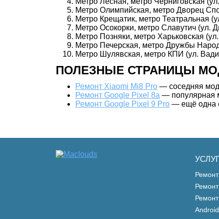
Метро Лесная, метро Черниговская (ул.
Метро Олимпийская, метро Дворец Спор
Метро Крещатик, метро Театральная (ул
Метро Осокорки, метро Славутич (ул. 
Метро Позняки, метро Харьковская (ул.
Метро Печерская, метро Дружбы Народо
Метро Шулявская, метро КПИ (ул. Вади
ПОЛЕЗНЫЕ СТРАНИЦЫ МО
Ремонт Xiaomi Mi8 Pro
— соседняя моде
Ремонт Google Pixel 8a
— популярная м
Ремонт Google Pixel 9 Pro
— ещё одна с
УСЛУ
Ремонт
Ремонт
Ремонт
Android