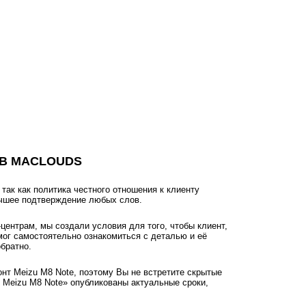
 В MACLOUDS
ак как политика честного отношения к клиенту
учшее подтверждение любых слов.
ентрам, мы создали условия для того, чтобы клиент,
мог самостоятельно ознакомиться с деталью и её
братно.
онт Meizu M8 Note, поэтому Вы не встретите скрытые
 Meizu M8 Note» опубликованы актуальные сроки,