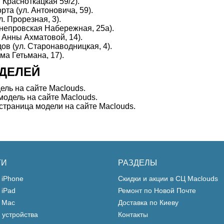
 Красноткацкая 59/2).
та (ул. Антоновича, 59).
. Прорезная, 3).
Днепровская Набережная, 25а).
 Анны Ахматовой, 14).
в (ул. Старонаводницкая, 4).
ма Гетьмана, 17).
ДЕЛЕЙ
ль на сайте Maclouds.
одель на сайте Maclouds.
траница модели на сайте Maclouds.
ГИ
РАЗДЕЛЫ
 iPhone
Скидки и акции в СЦ Maclouds
 iPad
Ремонт по Новой Почте
 Mac
Доставка по Киеву
 устройства
Контакты