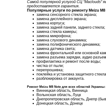
Самой популярной услугой СЦ “Maclouds“ я
предоставляется гарантия.
Популярные услуги по ремонту
Meizu M8
замена сенсорного стекла экрана;
замена дисплейного экрана;
замена корпуса;
замена задней панели, заднего стекла;
замена стекла камеры;
замена микрофона;
замена слухового динамика;
замена полифонического динамика;
замена датчика света;
замена фронтальной или основной ка
замена разъема зарядки, аудио разъем
профилактика и ремонт после воды;
чистка от пыли;
перепрошивка;
поклейка и установка защитного стекла
разблокировка от аккаунта.
Ремонт Meizu M8 Note
для всех областей Украины:
Винницкая область, Винница
Волынская область, Луцк
Днепропетровская область, Днепр (бы
Донецкая область, Донецк