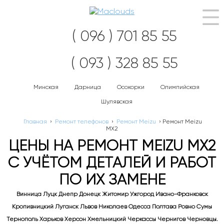
Нав
( 096 ) 701 85 55
( 093 ) 328 85 55
Минская
Дарница
Осокорки
Олимпийская
Шулявская
Главная
›
Ремонт телефонов
›
Ремонт Meizu
›
Ремонт Meizu
MX2
ЦЕНЫ НА РЕМОНТ MEIZU MX2
С УЧЁТОМ ДЕТАЛЕЙ И РАБОТ
ПО ИХ ЗАМЕНЕ
Винница Луцк Днепр Донецк Житомир Ужгород Ивано-Франковск
Кропивницкий Луганск Львов Николаев Одесса Полтава Ровно Сумы
Тернополь Харьков Херсон Хмельницкий Черкассы Чернигов Черновцы.