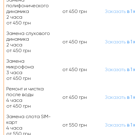
полифонического
динамика
от 450 грн
Заказать
в 1 
2 часа
от 450 грн
Замена слухового
динамика
от 450 грн
Заказать
в 1 
2 часа
от 450 грн
Замена
микрофона
от 450 грн
Заказать
в 1 
3 часа
от 450 грн
Ремонт и чистка
после воды
от 450 грн
Заказать
в 1 
4 часа
от 450 грн
Замена слота SIM-
карт
от 550 грн
Заказать
в 1 
4 часа
от 550 грн