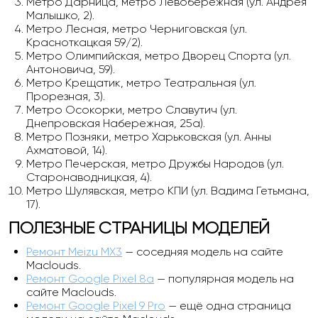
Метро Дарница, метро Левобережная (ул. Андрея
Малышко, 2).
Метро Лесная, метро Черниговская (ул.
Красноткацкая 59/2).
Метро Олимпийская, метро Дворец Спорта (ул.
Антоновича, 59).
Метро Крещатик, метро Театральная (ул.
Прорезная, 3).
Метро Осокорки, метро Славутич (ул.
Днепровская Набережная, 25а).
Метро Позняки, метро Харьковская (ул. Анны
Ахматовой, 14).
Метро Печерская, метро Дружбы Народов (ул.
Старонаводницкая, 4).
Метро Шулявская, метро КПИ (ул. Вадима Гетьмана,
17).
ПОЛЕЗНЫЕ СТРАНИЦЫ МОДЕЛЕЙ
Ремонт Meizu MX3
— соседняя модель на сайте
Maclouds.
Ремонт Google Pixel 8a
— популярная модель на
сайте Maclouds.
Ремонт Google Pixel 9 Pro
— ещё одна страница