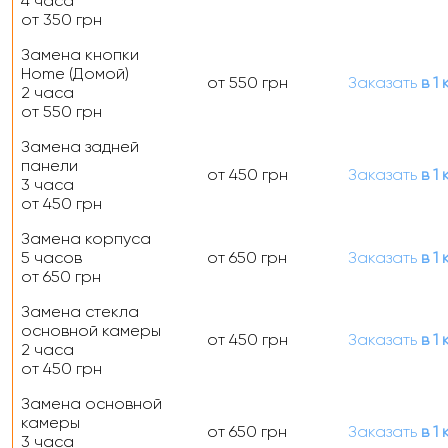
4 часа
от 350 грн
Замена кнопки
Home (Домой)
от 550 грн
Заказать
в 1 
2 часа
от 550 грн
Замена задней
панели
от 450 грн
Заказать
в 1 
3 часа
от 450 грн
Замена корпуса
5 часов
от 650 грн
Заказать
в 1 
от 650 грн
Замена стекла
основной камеры
от 450 грн
Заказать
в 1 
2 часа
от 450 грн
Замена основной
камеры
от 650 грн
Заказать
в 1 
3 часа