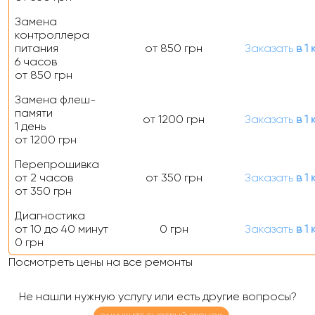
Замена
контроллера
питания
от 850 грн
Заказать
в 1 
6 часов
от 850 грн
Замена флеш-
памяти
от 1200 грн
Заказать
в 1 
1 день
от 1200 грн
Перепрошивка
от 2 часов
от 350 грн
Заказать
в 1 
от 350 грн
Диагностика
от 10 до 40 минут
0 грн
Заказать
в 1 
0 грн
Посмотреть цены на все ремонты
Не нашли нужную услугу или есть другие вопросы?