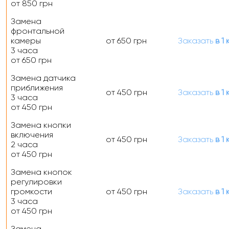
от 850 грн
Замена
фронтальной
камеры
от 650 грн
Заказать
в 1 
3 часа
от 650 грн
Замена датчика
приближения
от 450 грн
Заказать
в 1 
3 часа
от 450 грн
Замена кнопки
включения
от 450 грн
Заказать
в 1 
2 часа
от 450 грн
Замена кнопок
регулировки
громкости
от 450 грн
Заказать
в 1 
3 часа
от 450 грн
Замена