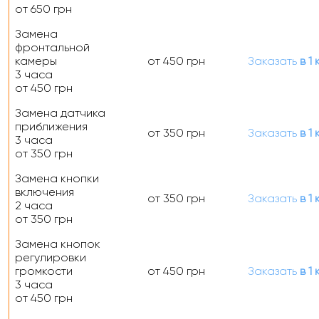
от 650 грн
Замена
фронтальной
камеры
от 450 грн
Заказать
в 1 
3 часа
от 450 грн
Замена датчика
приближения
от 350 грн
Заказать
в 1 
3 часа
от 350 грн
Замена кнопки
включения
от 350 грн
Заказать
в 1 
2 часа
от 350 грн
Замена кнопок
регулировки
громкости
от 450 грн
Заказать
в 1 
3 часа
от 450 грн