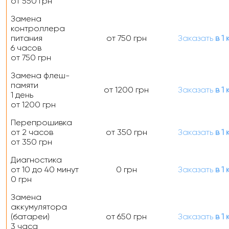
от 550 грн
Замена
контроллера
питания
от 750 грн
Заказать
в 1 
6 часов
от 750 грн
Замена флеш-
памяти
от 1200 грн
Заказать
в 1 
1 день
от 1200 грн
Перепрошивка
от 2 часов
от 350 грн
Заказать
в 1 
от 350 грн
Диагностика
от 10 до 40 минут
0 грн
Заказать
в 1 
0 грн
Замена
аккумулятора
(батареи)
от 650 грн
Заказать
в 1 
3 часа