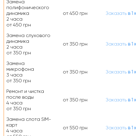
Замена
полифонического
динамика
от 450 грн
Заказать
в 1 
2 часа
от 450 грн
Замена слухового
динамика
от 350 грн
Заказать
в 1 
2 часа
от 350 грн
Замена
микрофона
от 350 грн
Заказать
в 1 
3 часа
от 350 грн
Ремонт и чистка
после воды
от 350 грн
Заказать
в 1 
4 часа
от 350 грн
Замена слота SIM-
карт
от 550 грн
Заказать
в 1 
4 часа