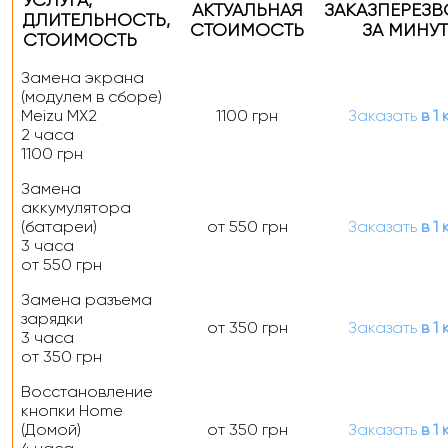
УСЛУГА,
АКТУАЛЬНАЯ
ЗАКАЗ
ПЕРЕЗ
ДЛИТЕЛЬНОСТЬ
,
СТОИМОСТЬ
ЗА МИНУТ
СТОИМОСТЬ
Замена экрана
(модулем в сборе)
Meizu MX2
1100 грн
Заказать
в 1 
2 часа
1100 грн
Замена
аккумулятора
(батареи)
от 550 грн
Заказать
в 1 
3 часа
от 550 грн
Замена разъема
зарядки
от 350 грн
Заказать
в 1 
3 часа
от 350 грн
Восстановление
кнопки Home
(Домой)
от 350 грн
Заказать
в 1 