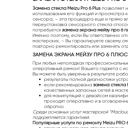
Замена стекла Meizu Pro 6 Plus
позволяет 
использования его функций и просмотра 
сенсора, – эта процедура еще и прямо в
переустановка сенсорного стекла способ
потребуется
замена экрана мейзу про 6 
Именно поэтому, если Вы ответственно от
мастерских, – Вы гарантируете своему с
повторно ремонтировать или заменять от
ЗАМЕНА ЭКРАНА МЕЙЗУ ПРО 6 ПЛЮ
При любых неполадках профессиональные 
оперативный ремонт Вашего гаджета с и
Вы можете быть уверены в результате рабо
результаты полной диагностики устр
если рекомендована
замена стекла M
качественных запасных сетей в маст
для манипуляций с девайсом квалиф
проходят оперативно и в оговоренн
обратно.
Среди основных услуг мастерской “Maclouds
подкрепляется гарантией.
Популярные услуги по ремонту
Meizu PRO 6