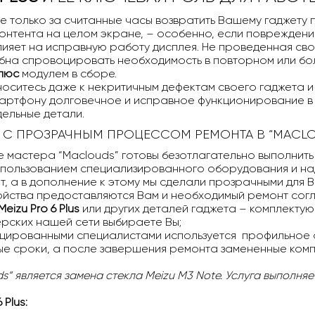
не только за считанные часы возвратить Вашему гаджету 
контента на целом экране, – особенно, если поврежден
лияет на исправную работу дисплея. Не проведенная с
на спровоцировать необходимость в повторном или бол
плюс
модулем в сборе.
носитесь даже к некритичным дефектам своего гаджета 
мартфону долговечное и исправное функционирование в
дельные детали.
С
С ПРОЗРАЧНЫМ ПРОЦЕССОМ РЕМОНТА В “MACL
мастера “Maclouds” готовы безотлагательно выполнить
спользованием специализированного оборудования и на
т, а в дополнение к этому мы сделали прозрачными для В
ойства предоставляются Вам и необходимый ремонт согл
eizu Pro 6 Plus
или других деталей гаджета – комплект
ерских нашей сети выбираете Вы;
ицированными специалистами используется профильное 
ые сроки, а после завершения ремонта замененные ко
“ является замена стекла Meizu M3 Note. Услуга выполняе
 Plus
: