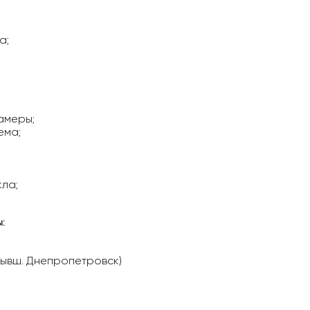
а;
амеры;
ема;
кла;
:
бывш. Днепропетровск)