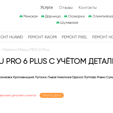
Отзывы
Контакты
Услуги
Минская
Дарница
Осокорки
Олимпийска
Шулявская
ОНТ HUAWEI
РЕМОНТ XIAOMI
РЕМОНТ PIXEL
РЕМОНТ H
›
Ремонт Meizu PRO 6 Plus
U PRO 6 PLUS С УЧЁТОМ ДЕТАЛ
анковск Кропивницкий Луганск Львов Николаев Одесса Полтава Ровно Сум
ованием деталей клиента
УЗНАТЬ ЦЕНУ