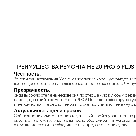
ПРЕИМУЩЕСТВА РЕМОНТА MEIZU PRO 6 PLUS
Честность.
За годы существования Maclouds заслужил хорошую репутацию,
всегда дает свои плоды. Большое количество посетителей — л
Прозрачность.
Зная высокую степень недоверия по отношению к любым сервис
клиент, сдавший в ремонт Meizu PRO 6 Plus или любое другое ус
и её качеством перед заменой и также получить замененную д
Актуальность цен и сроков.
Сайт компании имеет всегда актуальный прейскурант цен на ре
скрытые платежи или доплаты после обслуживания. На страниц
актуальные сроки, необходимые для предоставления услуг.