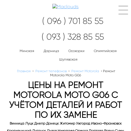
Нав
( 096 ) 701 85 55
( 093 ) 328 85 55
Минская
Дарница
Осокорки
Олимпийская
Шулявская
Главная
›
Ремонт телефонов
›
Ремонт Motorola
›
Ремонт
Motorola Moto G06
ЦЕНЫ НА РЕМОНТ
MOTOROLA MOTO G06 С
УЧЁТОМ ДЕТАЛЕЙ И РАБОТ
ПО ИХ ЗАМЕНЕ
Винница Луцк Днепр Донецк Житомир Ужгород Ивано-Франковск
Кропивницкий Луганск Львов Николаев Одесса Полтава Ровно Сумы