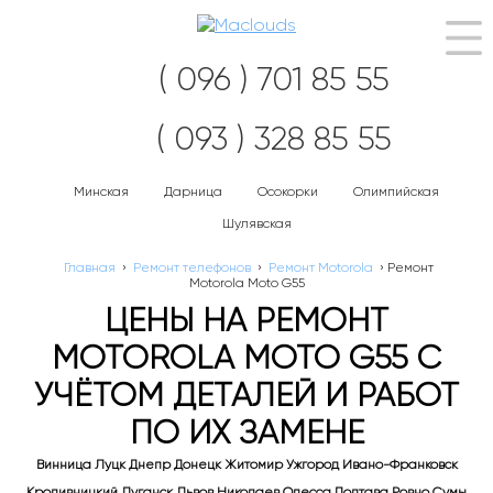
Нав
( 096 ) 701 85 55
( 093 ) 328 85 55
Минская
Дарница
Осокорки
Олимпийская
Шулявская
Главная
›
Ремонт телефонов
›
Ремонт Motorola
›
Ремонт
Motorola Moto G55
ЦЕНЫ НА РЕМОНТ
MOTOROLA MOTO G55 С
УЧЁТОМ ДЕТАЛЕЙ И РАБОТ
ПО ИХ ЗАМЕНЕ
Винница Луцк Днепр Донецк Житомир Ужгород Ивано-Франковск
Кропивницкий Луганск Львов Николаев Одесса Полтава Ровно Сумы