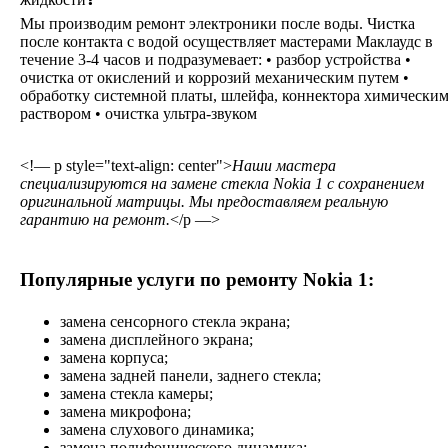
Мы производим ремонт электроники после воды. Чистка
после контакта с водой осуществляет мастерами Маклаудс в
течение 3-4 часов и подразумевает: • разбор устройства •
очистка от окислений и коррозий механическим путем •
обработку системной платы, шлейфа, коннектора химически
раствором • очистка ультра-звуком
<!— p style="text-align: center">
Наши мастера
специализируются на замене стекла Nokia 1 с сохранением
оригинальной матрицы. Мы предоставляем реальную
гарантию на ремонт.
</p —>
Популярные услуги по ремонту Nokia 1:
замена сенсорного стекла экрана;
замена дисплейного экрана;
замена корпуса;
замена задней панели, заднего стекла;
замена стекла камеры;
замена микрофона;
замена слухового динамика;
замена полифонического динамика;