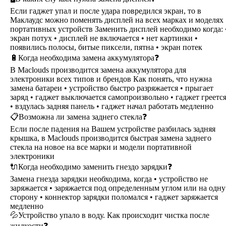
Если гаджет упал и после удара повредился экран, то в
Маклаудс можно поменять дисплей на всех марках и моделях
портативных устройств Заменить дисплей необходимо когда: 
экран потух • дисплей не включается • нет картинки •
появились полосы, битые пиксели, пятна • экран потек
🔋Когда необходима замена аккумулятора❓
В Maclouds производится замена аккумулятора для
электроники всех типов и брендов Как понять, что нужна
замена батареи • устройство быстро разряжается • прыгает
заряд • гаджет выключается самопроизвольно • гаджет греетс
• вздулась задняя панель • гаджет начал работать медленно
📋Возможна ли замена заднего стекла❓
Если после падения на Вашем устройстве разбилась задняя
крышка, в Maclouds производится быстрая замена заднего
стекла на новое на все марки и модели портативной
электроники
🔌Когда необходимо заменить гнездо зарядки❓
Замена гнезда зарядки необходима, когда • устройство не
заряжается • заряжается под определенным углом или на одну
сторону • коннектор зарядки поломался • гаджет заряжается
медленно
💦Устройство упало в воду. Как происходит чистка после
жидкости❓