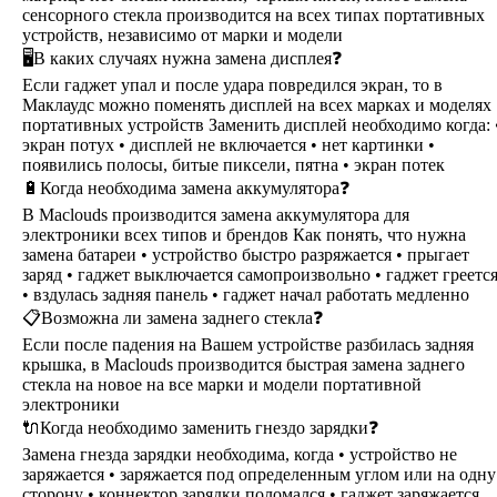
сенсорного стекла производится на всех типах портативных
устройств, независимо от марки и модели
🖥В каких случаях нужна замена дисплея❓
Если гаджет упал и после удара повредился экран, то в
Маклаудс можно поменять дисплей на всех марках и моделях
портативных устройств Заменить дисплей необходимо когда: 
экран потух • дисплей не включается • нет картинки •
появились полосы, битые пиксели, пятна • экран потек
🔋Когда необходима замена аккумулятора❓
В Maclouds производится замена аккумулятора для
электроники всех типов и брендов Как понять, что нужна
замена батареи • устройство быстро разряжается • прыгает
заряд • гаджет выключается самопроизвольно • гаджет греетс
• вздулась задняя панель • гаджет начал работать медленно
📋Возможна ли замена заднего стекла❓
Если после падения на Вашем устройстве разбилась задняя
крышка, в Maclouds производится быстрая замена заднего
стекла на новое на все марки и модели портативной
электроники
🔌Когда необходимо заменить гнездо зарядки❓
Замена гнезда зарядки необходима, когда • устройство не
заряжается • заряжается под определенным углом или на одну
сторону • коннектор зарядки поломался • гаджет заряжается