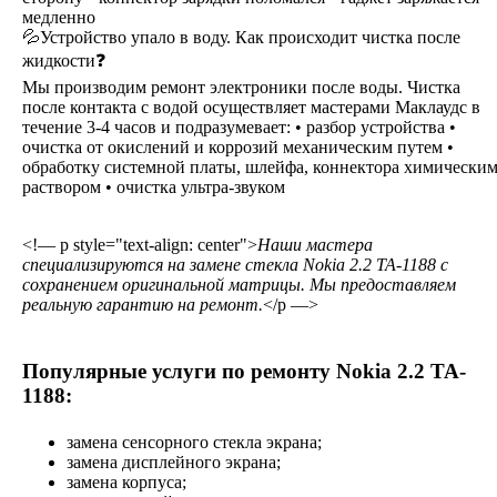
медленно
💦Устройство упало в воду. Как происходит чистка после
жидкости❓
Мы производим ремонт электроники после воды. Чистка
после контакта с водой осуществляет мастерами Маклаудс в
течение 3-4 часов и подразумевает: • разбор устройства •
очистка от окислений и коррозий механическим путем •
обработку системной платы, шлейфа, коннектора химически
раствором • очистка ультра-звуком
<!— p style="text-align: center">
Наши мастера
специализируются на замене стекла Nokia 2.2 TA-1188 с
сохранением оригинальной матрицы. Мы предоставляем
реальную гарантию на ремонт.
</p —>
Популярные услуги по ремонту Nokia 2.2 TA-
1188:
замена сенсорного стекла экрана;
замена дисплейного экрана;
замена корпуса;