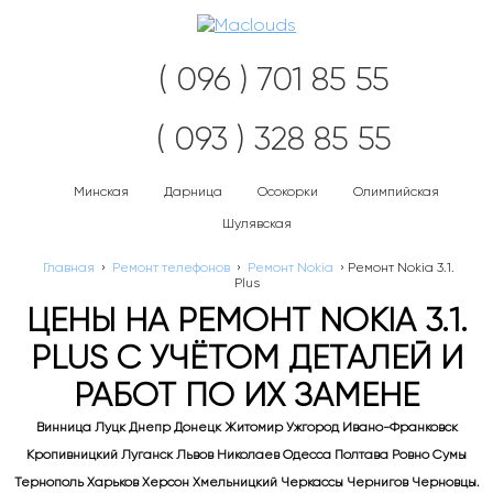
Нав
( 096 ) 701 85 55
( 093 ) 328 85 55
Минская
Дарница
Осокорки
Олимпийская
Шулявская
Главная
›
Ремонт телефонов
›
Ремонт Nokia
›
Ремонт Nokia 3.1.
Plus
ЦЕНЫ НА РЕМОНТ NOKIA 3.1.
PLUS С УЧЁТОМ ДЕТАЛЕЙ И
РАБОТ ПО ИХ ЗАМЕНЕ
Винница Луцк Днепр Донецк Житомир Ужгород Ивано-Франковск
Кропивницкий Луганск Львов Николаев Одесса Полтава Ровно Сумы
Тернополь Харьков Херсон Хмельницкий Черкассы Чернигов Черновцы.