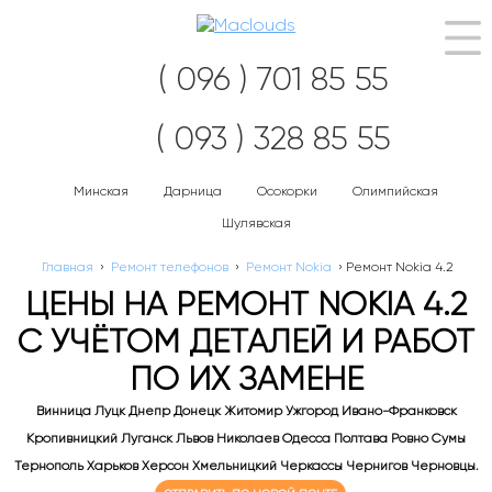
Нав
( 096 ) 701 85 55
( 093 ) 328 85 55
Минская
Дарница
Осокорки
Олимпийская
Шулявская
Главная
›
Ремонт телефонов
›
Ремонт Nokia
›
Ремонт Nokia 4.2
ЦЕНЫ НА РЕМОНТ NOKIA 4.2
С УЧЁТОМ ДЕТАЛЕЙ И РАБОТ
ПО ИХ ЗАМЕНЕ
Винница Луцк Днепр Донецк Житомир Ужгород Ивано-Франковск
Кропивницкий Луганск Львов Николаев Одесса Полтава Ровно Сумы
Тернополь Харьков Херсон Хмельницкий Черкассы Чернигов Черновцы.