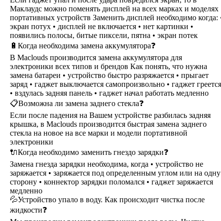
Маклаудс можно поменять дисплей на всех марках и моделях
портативных устройств Заменить дисплей необходимо когда: 
экран потух • дисплей не включается • нет картинки •
появились полосы, битые пиксели, пятна • экран потек
🔋Когда необходима замена аккумулятора❓
В Maclouds производится замена аккумулятора для
электроники всех типов и брендов Как понять, что нужна
замена батареи • устройство быстро разряжается • прыгает
заряд • гаджет выключается самопроизвольно • гаджет греетс
• вздулась задняя панель • гаджет начал работать медленно
📋Возможна ли замена заднего стекла❓
Если после падения на Вашем устройстве разбилась задняя
крышка, в Maclouds производится быстрая замена заднего
стекла на новое на все марки и модели портативной
электроники
🔌Когда необходимо заменить гнездо зарядки❓
Замена гнезда зарядки необходима, когда • устройство не
заряжается • заряжается под определенным углом или на одну
сторону • коннектор зарядки поломался • гаджет заряжается
медленно
💦Устройство упало в воду. Как происходит чистка после
жидкости❓