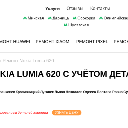
Услуги
Отзывы
Контакты
Минская
Дарница
Осокорки
Олимпийска
Шулявская
МОНТ HUAWEI
РЕМОНТ XIAOMI
РЕМОНТ PIXEL
РЕМО
›
Ремонт Nokia Lumia 620
IA LUMIA 620 С УЧЁТОМ ДЕТ
ранковск Кропивницкий Луганск Львов Николаев Одесса Полтава Ровно С
ьзованием деталей клиента
УЗНАТЬ ЦЕНУ