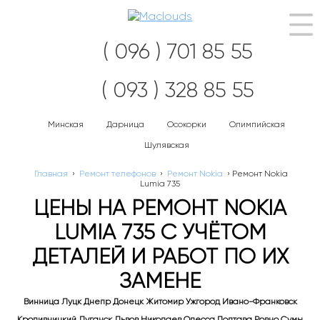
Нав
( 096 ) 701 85 55
( 093 ) 328 85 55
Минская
Дарница
Осокорки
Олимпийская
Шулявская
Главная
›
Ремонт телефонов
›
Ремонт Nokia
›
Ремонт Nokia
Lumia 735
ЦЕНЫ НА РЕМОНТ NOKIA
LUMIA 735 С УЧЁТОМ
ДЕТАЛЕЙ И РАБОТ ПО ИХ
ЗАМЕНЕ
Винница Луцк Днепр Донецк Житомир Ужгород Ивано-Франковск
Кропивницкий Луганск Львов Николаев Одесса Полтава Ровно Сумы