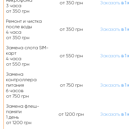
микрофона
от 350 грн
Заказать
в 1 
3 часа
от 350 грн
Ремонт и чистка
после воды
от 350 грн
Заказать
в 1 
4 часа
от 350 грн
Замена слота SIM-
карт
от 550 грн
Заказать
в 1 
4 часа
от 550 грн
Замена
контроллера
питания
от 750 грн
Заказать
в 1 
6 часов
от 750 грн
Замена флеш-
памяти
от 1200 грн
Заказать
в 1 
1 день
от 1200 грн