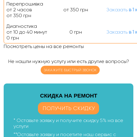
Перепрошивка
от 2 часов
от 350 грн
Заказать
в 1 
от 350 грн
Диагностика
от 10 до 40 минут
0 грн
Заказать
в 1 
0 грн
Посмотреть цены на все ремонты
Не нашли нужную услугу или есть другие вопросы?
ЗАКАЖИТЕ БЫСТРЫЙ ЗВОНОК
CКИДКА НА РЕМОНТ
ПОЛУЧИТЬ СКИДКУ
* Оставьте заявку и получите скидку 5% на все
услуги
**Оставьте заявку и посетите наш сервис с