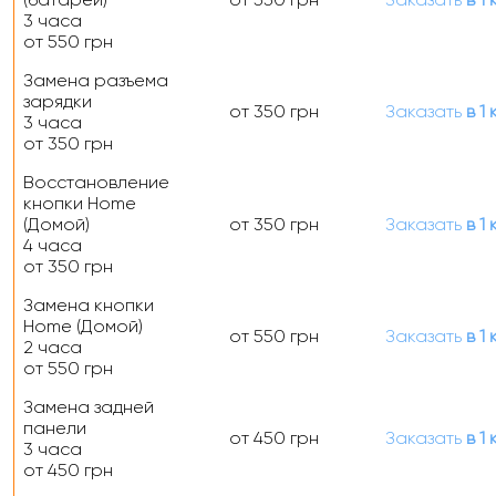
3 часа
от 550 грн
Замена разъема
зарядки
от 350 грн
Заказать
в 1 
3 часа
от 350 грн
Восстановление
кнопки Home
(Домой)
от 350 грн
Заказать
в 1 
4 часа
от 350 грн
Замена кнопки
Home (Домой)
от 550 грн
Заказать
в 1 
2 часа
от 550 грн
Замена задней
панели
от 450 грн
Заказать
в 1 
3 часа
от 450 грн