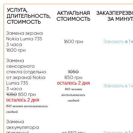
УСЛУГА,
АКТУАЛЬНАЯ
ЗАКАЗ
ПЕРЕЗ
ДЛИТЕЛЬНОСТЬ
,
СТОИМОСТЬ
ЗА МИНУТ
СТОИМОСТЬ
Замена экрана
Nokia Lumia 735
1600 грн
Заказать
в 1 
3 часа
1600 грн
Замена
сенсорного
стекла (отдельно
1050
от экрана) Nokia
850 грн
Lumia 735
осталось 2 дня
Заказать
в 1 
3 часа
843 человек
1050
850 грн
воспользовались
осталось 2 дня
скидкой
843 человек воспользовались
скидкой
Замена
аккумулятора
(батареи)
от 550 грн
Заказать
в 1 