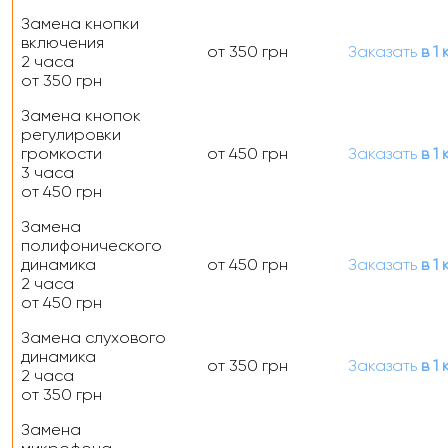
Замена кнопки
включения
от 350 грн
Заказать
в 1 
2 часа
от 350 грн
Замена кнопок
регулировки
громкости
от 450 грн
Заказать
в 1 
3 часа
от 450 грн
Замена
полифонического
динамика
от 450 грн
Заказать
в 1 
2 часа
от 450 грн
Замена слухового
динамика
от 350 грн
Заказать
в 1 
2 часа
от 350 грн
Замена