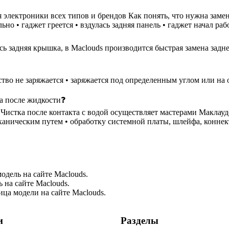
 электроники всех типов и брендов Как понять, что нужна замен
но • гаджет греется • вздулась задняя панель • гаджет начал ра
ь задняя крышка, в Maclouds производится быстрая замена задне
ство не заряжается • заряжается под определенным углом или на 
ка после жидкости❓
стка после контакта с водой осуществляет мастерами Маклаудс в
еханическим путем • обработку системной платы, шлейфа, коннек
одель на сайте Maclouds.
 на сайте Maclouds.
ца модели на сайте Maclouds.
и
Разделы