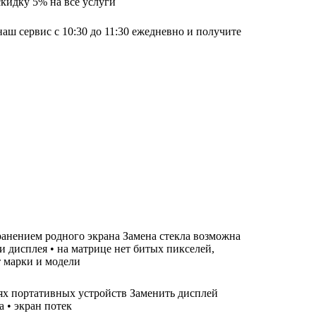
скидку 5% на все услуги
наш сервис с 10:30 до 11:30 ежедневно и получите
хранением родного экрана Замена стекла возможна
ти дисплея • на матрице нет битых пикселей,
т марки и модели
лях портативных устройств Заменить дисплей
а • экран потек