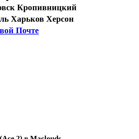
овск Кропивницкий
ль Харьков Херсон
вой Почте
Ace 2) в Maclouds