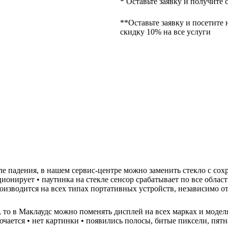
* Оставьте заявку и получите 
**Оставьте заявку и посетите 
скидку 10% на все услуги
осле падения, в нашем сервис-центре можно заменить стекло с со
ционирует • паутинка на стекле сенсор срабатывает по все облас
роизводится на всех типах портативных устройств, независимо о
н, то в Маклаудс можно поменять дисплей на всех марках и моде
ючается • нет картинки • появились полосы, битые пиксели, пятн