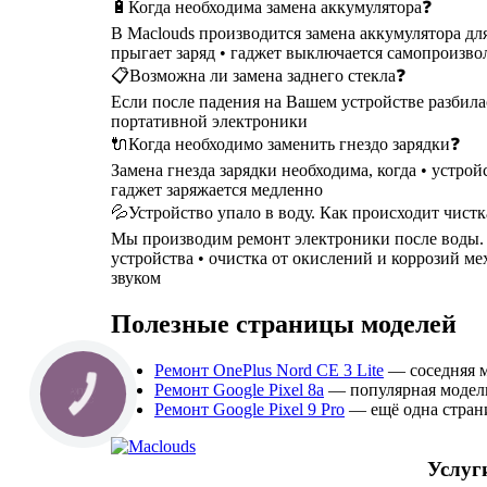
🔋Когда необходима замена аккумулятора❓
В Maclouds производится замена аккумулятора для
прыгает заряд • гаджет выключается самопроизволь
📋Возможна ли замена заднего стекла❓
Если после падения на Вашем устройстве разбилас
портативной электроники
🔌Когда необходимо заменить гнездо зарядки❓
Замена гнезда зарядки необходима, когда • устрой
гаджет заряжается медленно
💦Устройство упало в воду. Как происходит чист
Мы производим ремонт электроники после воды. Чи
устройства • очистка от окислений и коррозий м
звуком
Полезные страницы моделей
Ремонт OnePlus Nord CE 3 Lite
— соседняя м
Ремонт Google Pixel 8a
— популярная модель
КНОПКА
СВЯЗИ
Ремонт Google Pixel 9 Pro
— ещё одна страни
Услуг