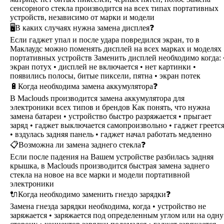
сенсорного стекла производится на всех типах портативных
устройств, независимо от марки и модели
🖥В каких случаях нужна замена дисплея❓
Если гаджет упал и после удара повредился экран, то в
Маклаудс можно поменять дисплей на всех марках и моделях
портативных устройств Заменить дисплей необходимо когда: 
экран потух • дисплей не включается • нет картинки •
появились полосы, битые пиксели, пятна • экран потек
🔋Когда необходима замена аккумулятора❓
В Maclouds производится замена аккумулятора для
электроники всех типов и брендов Как понять, что нужна
замена батареи • устройство быстро разряжается • прыгает
заряд • гаджет выключается самопроизвольно • гаджет греетс
• вздулась задняя панель • гаджет начал работать медленно
📋Возможна ли замена заднего стекла❓
Если после падения на Вашем устройстве разбилась задняя
крышка, в Maclouds производится быстрая замена заднего
стекла на новое на все марки и модели портативной
электроники
🔌Когда необходимо заменить гнездо зарядки❓
Замена гнезда зарядки необходима, когда • устройство не
заряжается • заряжается под определенным углом или на одну