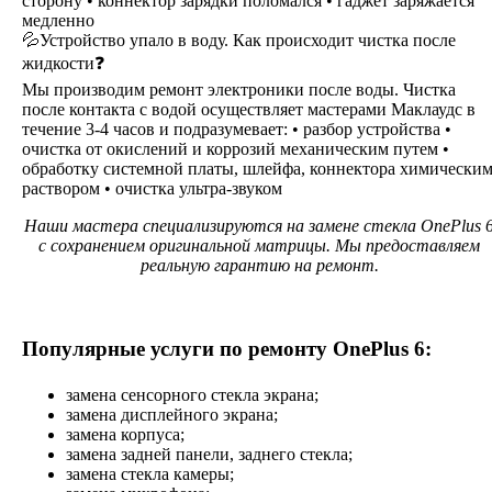
сторону • коннектор зарядки поломался • гаджет заряжается
медленно
💦Устройство упало в воду. Как происходит чистка после
жидкости❓
Мы производим ремонт электроники после воды. Чистка
после контакта с водой осуществляет мастерами Маклаудс в
течение 3-4 часов и подразумевает: • разбор устройства •
очистка от окислений и коррозий механическим путем •
обработку системной платы, шлейфа, коннектора химически
раствором • очистка ультра-звуком
Наши мастера специализируются на замене стекла OnePlus 
с сохранением оригинальной матрицы. Мы предоставляем
реальную гарантию на ремонт.
Популярные услуги по ремонту OnePlus 6:
замена сенсорного стекла экрана;
замена дисплейного экрана;
замена корпуса;
замена задней панели, заднего стекла;
замена стекла камеры;