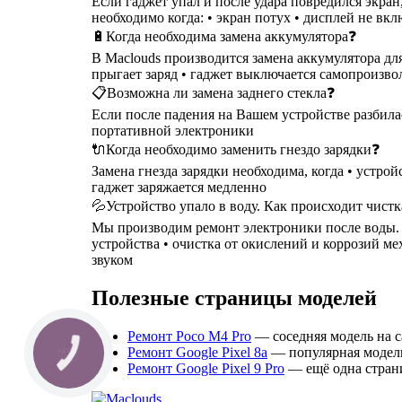
Если гаджет упал и после удара повредился экра
необходимо когда: • экран потух • дисплей не вкл
🔋Когда необходима замена аккумулятора❓
В Maclouds производится замена аккумулятора для
прыгает заряд • гаджет выключается самопроизволь
📋Возможна ли замена заднего стекла❓
Если после падения на Вашем устройстве разбилас
портативной электроники
🔌Когда необходимо заменить гнездо зарядки❓
Замена гнезда зарядки необходима, когда • устрой
гаджет заряжается медленно
💦Устройство упало в воду. Как происходит чист
Мы производим ремонт электроники после воды. Чи
устройства • очистка от окислений и коррозий м
звуком
Полезные страницы моделей
Ремонт Poco M4 Pro
— соседняя модель на с
Ремонт Google Pixel 8a
— популярная модель
КНОПКА
СВЯЗИ
Ремонт Google Pixel 9 Pro
— ещё одна страни