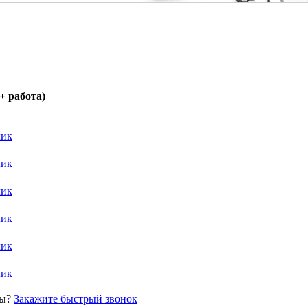
+ работа)
лик
лик
лик
лик
лик
лик
сы?
Закажите быстрый звонок