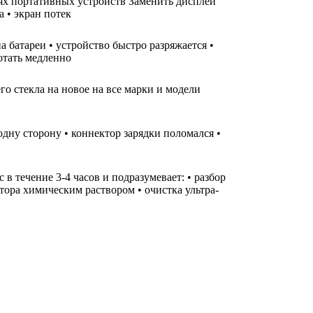
лях портативных устройств Заменить дисплей
а • экран потек
а батареи • устройство быстро разряжается •
ботать медленно
го стекла на новое на все марки и модели
одну сторону • коннектор зарядки поломался •
 течение 3-4 часов и подразумевает: • разбор
тора химическим раствором • очистка ультра-