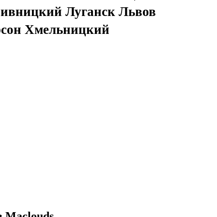
ивницкий Луганск Львов
рсон Хмельницкий
в Maclouds