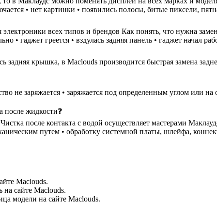
н, то в Маклаудс можно поменять дисплей на всех марках и моде
ючается • нет картинки • появились полосы, битые пиксели, пятн
 электроники всех типов и брендов Как понять, что нужна замен
но • гаджет греется • вздулась задняя панель • гаджет начал ра
ь задняя крышка, в Maclouds производится быстрая замена задне
ство не заряжается • заряжается под определенным углом или на 
ка после жидкости❓
стка после контакта с водой осуществляет мастерами Маклаудс в
еханическим путем • обработку системной платы, шлейфа, коннек
айте Maclouds.
 на сайте Maclouds.
ца модели на сайте Maclouds.