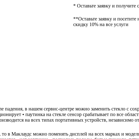
* Оставьте заявку и получите 
**Оставьте заявку и посетите 
скидку 10% на все услуги
осле падения, в нашем сервис-центре можно заменить стекло с со
ционирует • паутинка на стекле сенсор срабатывает по все облас
роизводится на всех типах портативных устройств, независимо о
н, то в Маклаудс можно поменять дисплей на всех марках и моде