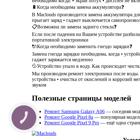
необходимо когда: • экран потух • дисплей не вкл
🔋Когда необходима замена аккумулятора❓
В Maclouds производится замена аккумулятора для
прыгает заряд • гаджет выключается самопроизволь
📋Возможна ли замена заднего стекла❓
Если после падения на Вашем устройстве разбилас
портативной электроники
🔌Когда необходимо заменить гнездо зарядки❓
Замена гнезда зарядки необходима, когда • устрой
гаджет заряжается медленно
💦Устройство упало в воду. Как происходит чист
Мы производим ремонт электроники после воды. Чи
устройства • очистка от окислений и коррозий м
звуком
Полезные страницы моделей
Ремонт Samsung Galaxy A06
— соседняя моде
Ремонт Google Pixel 8a
— популярная модель
КНОПКА
СВЯЗИ
Ремонт Google Pixel 9 Pro
— ещё одна страни
Услуг