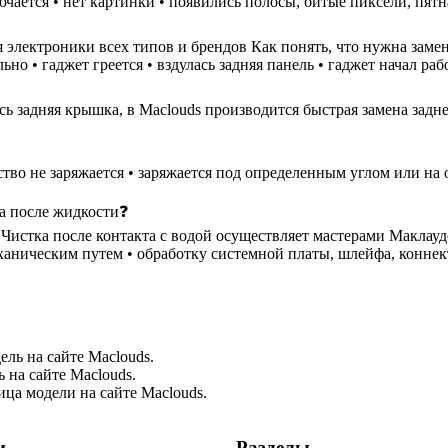
ючается • нет картинки • появились полосы, битые пиксели, пятн
 электроники всех типов и брендов Как понять, что нужна замен
но • гаджет греется • вздулась задняя панель • гаджет начал ра
ь задняя крышка, в Maclouds производится быстрая замена задне
ство не заряжается • заряжается под определенным углом или на 
ка после жидкости❓
стка после контакта с водой осуществляет мастерами Маклаудс в
еханическим путем • обработку системной платы, шлейфа, коннек
ль на сайте Maclouds.
 на сайте Maclouds.
ца модели на сайте Maclouds.
и
Разделы