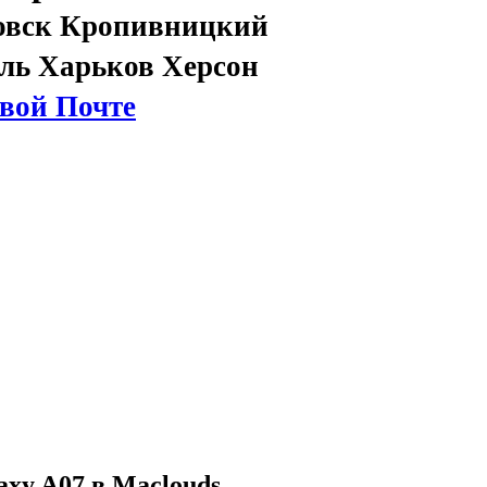
овск Кропивницкий
ль Харьков Херсон
вой Почте
xy A07 в Maclouds