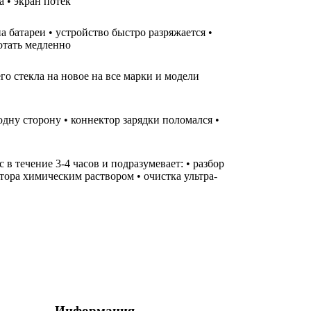
а • экран потек
а батареи • устройство быстро разряжается •
ботать медленно
го стекла на новое на все марки и модели
одну сторону • коннектор зарядки поломался •
 течение 3-4 часов и подразумевает: • разбор
тора химическим раствором • очистка ультра-
Информация