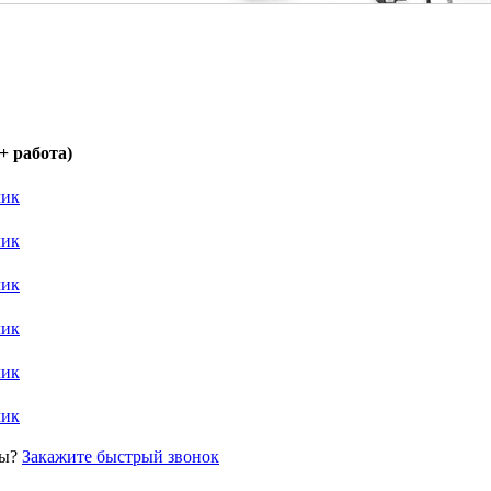
+ работа)
лик
лик
лик
лик
лик
лик
сы?
Закажите быстрый звонок