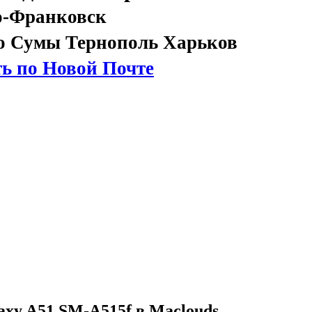
о-Франковск
о Сумы Тернополь Харьков
ь по Новой Почте
xy A51 SM-A515f в Maclouds