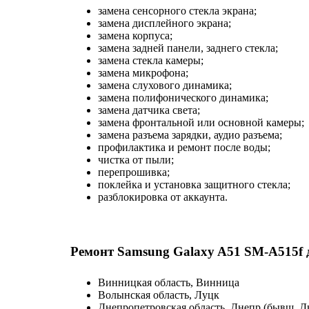
замена сенсорного стекла экрана;
замена дисплейного экрана;
замена корпуса;
замена задней панели, заднего стекла;
замена стекла камеры;
замена микрофона;
замена слухового динамика;
замена полифонического динамика;
замена датчика света;
замена фронтальной или основной камеры;
замена разъема зарядки, аудио разъема;
профилактика и ремонт после воды;
чистка от пыли;
перепрошивка;
поклейка и установка защитного стекла;
разблокировка от аккаунта.
Ремонт Samsung Galaxy A51 SM-A515f 
Винницкая область, Винница
Волынская область, Луцк
Днепропетровская область, Днепр (бывш. Д