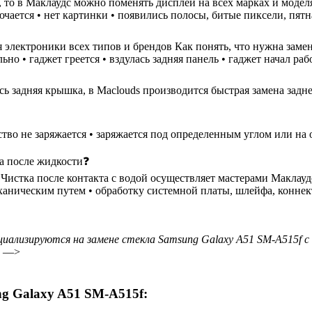
н, то в Маклаудс можно поменять дисплей на всех марках и моде
ючается • нет картинки • появились полосы, битые пиксели, пятн
 электроники всех типов и брендов Как понять, что нужна замен
но • гаджет греется • вздулась задняя панель • гаджет начал ра
ь задняя крышка, в Maclouds производится быстрая замена задне
ство не заряжается • заряжается под определенным углом или на 
ка после жидкости❓
стка после контакта с водой осуществляет мастерами Маклаудс в
еханическим путем • обработку системной платы, шлейфа, коннек
иализируются на замене стекла Samsung Galaxy A51 SM-A515f с
p —>
g Galaxy A51 SM-A515f: