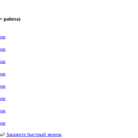
+ работа)
лик
лик
лик
лик
лик
лик
лик
лик
сы?
Закажите быстрый звонок