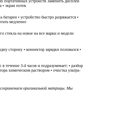
лях портативных устройств Заменить дисплей
а • экран потек
а батареи • устройство быстро разряжается •
ботать медленно
го стекла на новое на все марки и модели
одну сторону • коннектор зарядки поломался •
 течение 3-4 часов и подразумевает: • разбор
тора химическим раствором • очистка ультра-
 сохранением оригинальной матрицы. Мы