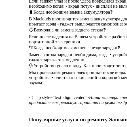
Если гаджет упал и после удара повредился экра
необходимо когда: • экран потух • дисплей не вкл
🔋Когда необходима замена аккумулятора❓
В Maclouds производится замена аккумулятора для
прыгает заряд • гаджет выключается самопроизволь
📋Возможна ли замена заднего стекла❓
Если после падения на Вашем устройстве разбилас
портативной электроники
🔌Когда необходимо заменить гнездо зарядки❓
Замена гнезда зарядки необходима, когда • устрой
гаджет заряжается медленно
💦Устройство упало в воду. Как происходит чист
Мы производим ремонт электроники после воды. Чи
устройства • очистка от окислений и коррозий м
звуком
<!— p style="text-align: center">
Наши мастера спец
предоставляем реальную гарантию на ремонт.
</
Популярные услуги по ремонту Samsun