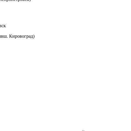
вск
ывш. Кировоград)