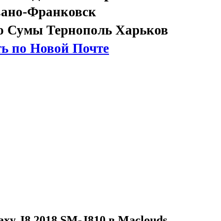
вано-Франковск
о Сумы Тернополь Харьков
ь по Новой Почте
xy J8 2018 SM-J810 в Maclouds