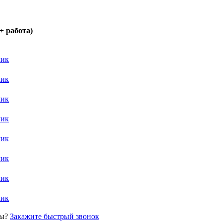
+ работа)
лик
лик
лик
лик
лик
лик
лик
лик
сы?
Закажите быстрый звонок