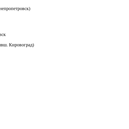
непропетровск)
вск
ывш. Кировоград)