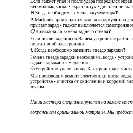
Если гаджет упал и после удара повредился экра
необходимо когда: • экран потух • дисплей не вкл
🔋Когда необходима замена аккумулятора❓
В Maclouds производится замена аккумулятора для
прыгает заряд • гаджет выключается самопроизволь
📋Возможна ли замена заднего стекла❓
Если после падения на Вашем устройстве разбилас
портативной электроники
🔌Когда необходимо заменить гнездо зарядки❓
Замена гнезда зарядки необходима, когда • устрой
гаджет заряжается медленно
💦Устройство упало в воду. Как происходит чист
Мы производим ремонт электроники после воды. Чи
устройства • очистка от окислений и коррозий м
звуком
Наши мастера специализируются на замене стекл
сохранением оригинальной матрицы. Мы предост