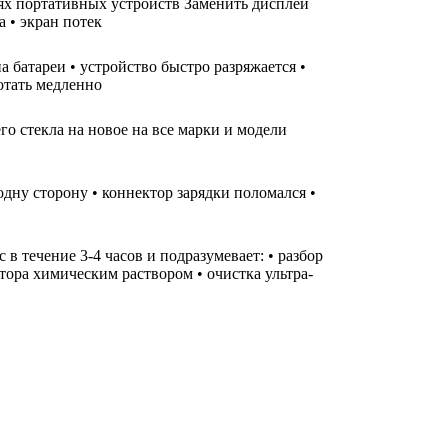
лях портативных устройств Заменить дисплей
а • экран потек
а батареи • устройство быстро разряжается •
ботать медленно
го стекла на новое на все марки и модели
одну сторону • коннектор зарядки поломался •
 течение 3-4 часов и подразумевает: • разбор
тора химическим раствором • очистка ультра-