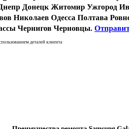
Днепр Донецк Житомир Ужгород И
ов Николаев Одесса Полтава Ровн
ассы Чернигов Черновцы.
Отправит
спользованием деталей клиента
Преимущества ремонта Samsung Gala