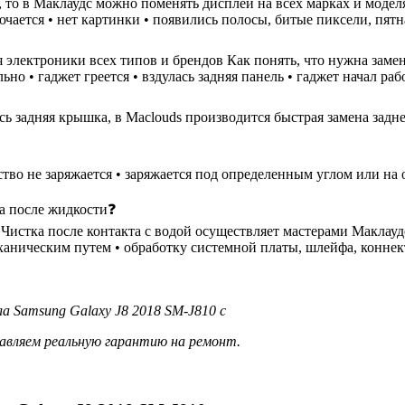
н, то в Маклаудс можно поменять дисплей на всех марках и моде
ючается • нет картинки • появились полосы, битые пиксели, пятн
 электроники всех типов и брендов Как понять, что нужна замен
но • гаджет греется • вздулась задняя панель • гаджет начал ра
ь задняя крышка, в Maclouds производится быстрая замена задне
ство не заряжается • заряжается под определенным углом или на 
ка после жидкости❓
стка после контакта с водой осуществляет мастерами Маклаудс в
еханическим путем • обработку системной платы, шлейфа, коннек
а Samsung Galaxy J8 2018 SM-J810 с
авляем реальную гарантию на ремонт.