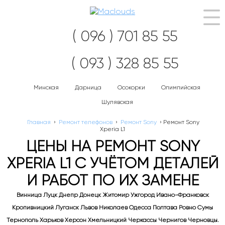
Нав
( 096 ) 701 85 55
( 093 ) 328 85 55
Минская
Дарница
Осокорки
Олимпийская
Шулявская
Главная
›
Ремонт телефонов
›
Ремонт Sony
›
Ремонт Sony
Xperia L1
ЦЕНЫ НА РЕМОНТ SONY
XPERIA L1 С УЧЁТОМ ДЕТАЛЕЙ
И РАБОТ ПО ИХ ЗАМЕНЕ
Винница Луцк Днепр Донецк Житомир Ужгород Ивано-Франковск
Кропивницкий Луганск Львов Николаев Одесса Полтава Ровно Сумы
Тернополь Харьков Херсон Хмельницкий Черкассы Чернигов Черновцы.