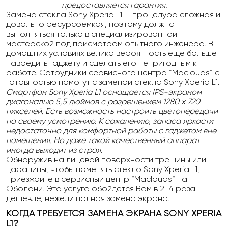
предоставляется гарантия.
Замена стекла Sony Xperia L1 — процедура сложная и
довольно ресурсоемкая, поэтому должна
выполняться только в специализированной
мастерской под присмотром опытного инженера. В
домашних условиях велика вероятность еще больше
навредить гаджету и сделать его непригодным к
работе. Сотрудники сервисного центра “Maclouds“ с
готовностью помогут с заменой стекла Sony Xperia L1.
Смартфон Sony Xperia L1 оснащается IPS-экраном
диагональю 5,5 дюймов с разрешением 1280 х 720
пикселей. Есть возможность настроить цветопередачи
по своему усмотрению. К сожалению, запаса яркости
недостаточно для комфортной работы с гаджетом вне
помещения. Но даже такой качественный аппарат
иногда выходит из строя.
Обнаружив на лицевой поверхности трещины или
царапины, чтобы поменять стекло Sony Xperia L1,
приезжайте в сервисный центр “Maclouds“ на
Оболони. Эта услуга обойдется Вам в 2-4 раза
дешевле, нежели полная замена экрана.
КОГДА ТРЕБУЕТСЯ ЗАМЕНА ЭКРАНА SONY XPERIA
L1?