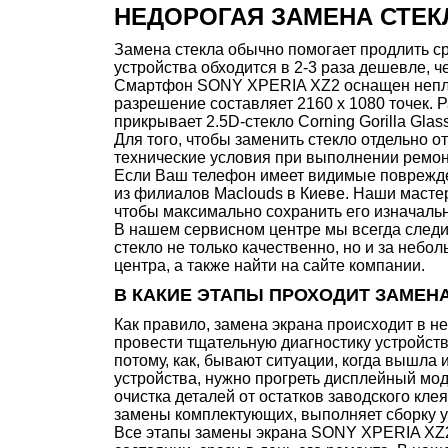
НЕДОРОГАЯ ЗАМЕНА СТЕКЛ
Замена стекла обычно помогает продлить ср
устройства обходится в 2-3 раза дешевле, ч
Смартфон SONY XPERIA XZ2 оснащен неплох
разрешение составляет 2160 х 1080 точек. Р
прикрывает 2.5D-стекло Corning Gorilla Glas
Для того, чтобы заменить стекло отдельно 
технические условия при выполнении ремон
Если Ваш телефон имеет видимые повреждени
из филиалов Maclouds в Киеве. Наши мастер
чтобы максимально сохранить его изначальн
В нашем сервисном центре мы всегда следи
стекло не только качественно, но и за небо
центра, а также найти на сайте компании.
В КАКИЕ ЭТАПЫ ПРОХОДИТ ЗАМЕНА
Как правило, замена экрана происходит в 
провести тщательную диагностику устройст
потому, как, бывают ситуации, когда вышла 
устройства, нужно прогреть дисплейный мо
очистка деталей от остатков заводского кле
замены комплектующих, выполняет сборку 
Все этапы замены экрана SONY XPERIA XZ2,