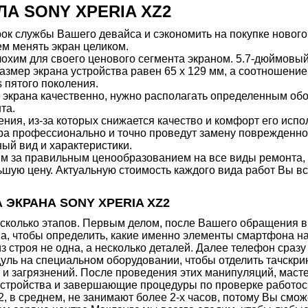
А SONY XPERIA XZ2
ок службы Вашего девайса и сэкономить на покупке нового.
ем менять экран целиком.
им для своего ценового сегмента экраном. 5.7-дюймовый 
азмер экрана устройства равен 65 х 129 мм, а соотношение
s пятого поколения.
от экрана качественно, нужно располагать определенным о
та.
я, из-за которых снижается качество и комфорт его испол
а профессионально и точно проведут замену поврежденного
ый вид и характеристики.
м за правильным ценообразованием на все виды ремонта,
льшую цену. Актуальную стоимость каждого вида работ Вы в
 ЭКРАНА SONY XPERIA XZ2
несколько этапов. Первым делом, после Вашего обращения 
ва, чтобы определить, какие именно элементы смартфона 
из строя не одна, а несколько деталей. Далее телефон сраз
дуль на специальном оборудовании, чтобы отделить тачскр
я и загрязнений. После проведения этих манипуляций, маст
устройства и завершающие процедуры по проверке работос
 в среднем, не занимают более 2-х часов, потому Вы смож