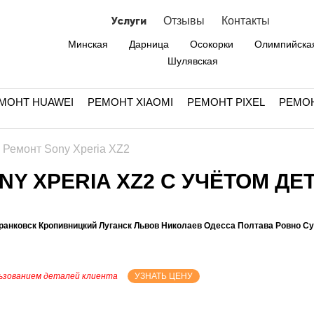
Услуги
Отзывы
Контакты
Минская
Дарница
Осокорки
Олимпийска
Шулявская
МОНТ HUAWEI
РЕМОНТ XIAOMI
РЕМОНТ PIXEL
РЕМО
›
Ремонт Sony Xperia XZ2
Y XPERIA XZ2 С УЧЁТОМ ДЕ
ранковск Кропивницкий Луганск Львов Николаев Одесса Полтава Ровно С
ьзованием деталей клиента
УЗНАТЬ ЦЕНУ