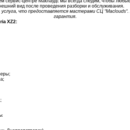
ашем сервис-центре Маклаудс мы всегда следим, чтобы люб
внешний вид после проведения разборки и обслуживания.
я услуга, что предоставляется мастерами СЦ “Maclouds“.
гарантия.
ia XZ2:
меры;
а;
;
ы: