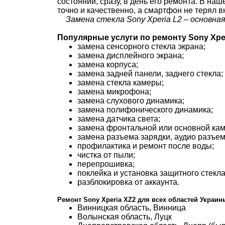
состоянии, сразу, в день его ремонта. В н
точно и качественно, а смартфон не терял 
Замена стекла Sony Xperia L2 – основна
Популярные услуги по ремонту Sony Xper
замена сенсорного стекла экрана;
замена дисплейного экрана;
замена корпуса;
замена задней панели, заднего стекла;
замена стекла камеры;
замена микрофона;
замена слухового динамика;
замена полифонического динамика;
замена датчика света;
замена фронтальной или основной ка
замена разъема зарядки, аудио разъем
профилактика и ремонт после воды;
чистка от пыли;
перепрошивка;
поклейка и установка защитного стекла
разблокировка от аккаунта.
Ремонт Sony Xperia XZ2 для всех областей Украин
Винницкая область, Винница
Волынская область, Луцк