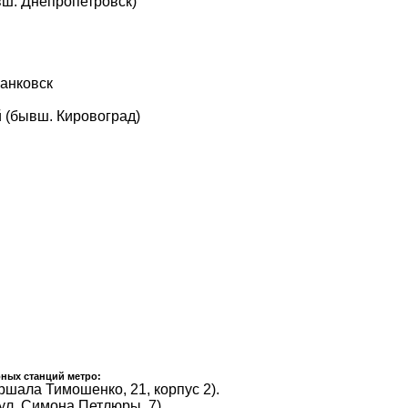
вш. Днепропетровск)
анковск
 (бывш. Кировоград)
ных станций метро:
ршала Тимошенко, 21, корпус 2).
ул. Симона Петлюры, 7).