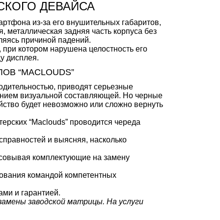
СКОГО ДЕВАЙСА
ртфона из-за его внушительных габаритов,
, металлическая задняя часть корпуса без
ляясь причиной падений.
, при котором нарушена целостность его
у дисплея.
ОВ “MACLOUDS”
одительностью, приводят серьезные
нием визуальной составляющей. Но черные
ойство будет невозможно или сложно вернуть
терских “Maclouds” проводится череда
справностей и выясняя, насколько
асовывая комплектующие на замену
дования командой компетентных
ми и гарантией.
 замены заводской матрицы. На услуги