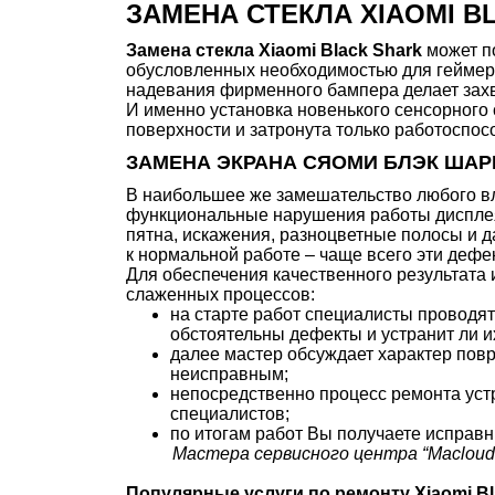
ЗАМЕНА СТЕКЛА XIAOMI 
Замена стекла Xiaomi Black Shark
может п
обусловленных необходимостью для геймеро
надевания фирменного бампера делает захв
И именно установка новенького сенсорного 
поверхности и затронута только работоспос
ЗАМЕНА ЭКРАНА СЯОМИ БЛЭК ШАР
В наибольшее же замешательство любого вл
функциональные нарушения работы дисплея
пятна, искажения, разноцветные полосы и д
к нормальной работе – чаще всего эти деф
Для обеспечения качественного результата 
слаженных процессов:
на старте работ специалисты проводят
обстоятельны дефекты и устранит ли 
далее мастер обсуждает характер пов
неисправным;
непосредственно процесс ремонта уст
специалистов;
по итогам работ Вы получаете исправ
Мастера сервисного центра “Maclouds
Популярные услуги по ремонту Xiaomi Bl