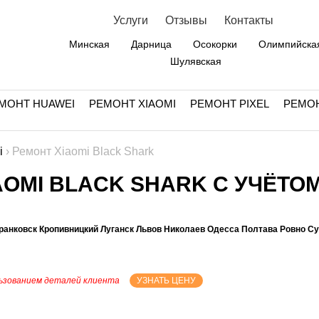
Услуги
Отзывы
Контакты
Минская
Дарница
Осокорки
Олимпийска
Шулявская
МОНТ HUAWEI
РЕМОНТ XIAOMI
РЕМОНТ PIXEL
РЕМО
i
›
Ремонт Xiaomi Black Shark
AOMI BLACK SHARK С УЧЁТОМ
ранковск Кропивницкий Луганск Львов Николаев Одесса Полтава Ровно С
ьзованием деталей клиента
УЗНАТЬ ЦЕНУ