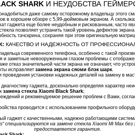
BLACK SHARK
И НЕУДОБСТВА ГЕЙМЕР
онадобиться даже самому осторожному владельцу этого сма
в в хорошем обзоре с 5,99-дюймовым экраном. А скользкая
ат гаджета еще более неудобным и рискованным, часто яв
стекла позволяет устранить такой уровень дефектов экрана
обность тачскрина, сохраняя при этом оригинальную матриц
К:
КАЧЕСТВО И НАДЕЖНОСТЬ ОТ ПРОФЕССИОНАЛ
адельца современного телефона, особенно с такой произв
 и заметные невооруженным глазом проблемы с отображе
аже отказ значительной части экрана не означают, что устр
екты исправляет
замена экрана сяоми блэк шарк
.
и проведения установки надежных деталей на замену в мас
 диагностику гаджета, досконально определяя характер неи
их
замена стекла Xiaomi Black Shark
;
реждений и рекомендуемое решение проблем с Вами, согл
ройства проводится с использованием профильного обору
ный гаджет с качественными, надежно работающими система
“ специализируются на замене стекла Xiaomi Mi Max без
предоставляется гарантия.
ack Shark: