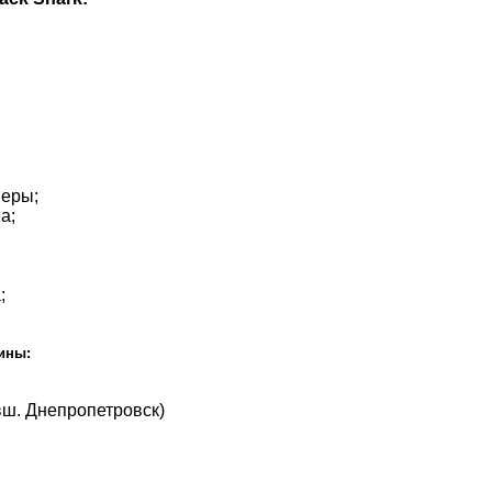
меры;
а;
;
аины:
вш. Днепропетровск)