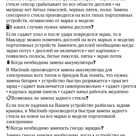
стекле сенсор срабатывает по все области дисплея • на
матрице нет битых пикселей, черных пятен, полос Замена
сенсорного стекла производится на всех типах портативных
устройств, независимо от марки и модели
🖥В каких случаях нужна замена дисплея❓
Если гаджет упал и после удара повредился экран, то в
Маклаудс можно поменять дисплей на всех марках и моделях
портативных устройств Заменить дисплей необходимо когда: 
экран потух • дисплей не включается • нет картинки •
появились полосы, битые пиксели, пятна • экран потек
🔋Когда необходима замена аккумулятора❓
В Maclouds производится замена аккумулятора для
электроники всех типов и брендов Как понять, что нужна
замена батареи • устройство быстро разряжается • прыгает
заряд • гаджет выключается самопроизвольно • гаджет греетс
• вздулась задняя панель • гаджет начал работать медленно
📋Возможна ли замена заднего стекла❓
Если после падения на Вашем устройстве разбилась задняя
крышка, в Maclouds производится быстрая замена заднего
стекла на новое на все марки и модели портативной
электроники
🔌Когда необходимо заменить гнездо зарядки❓
Замена гнезда зарядки необходима, когда • устройство не