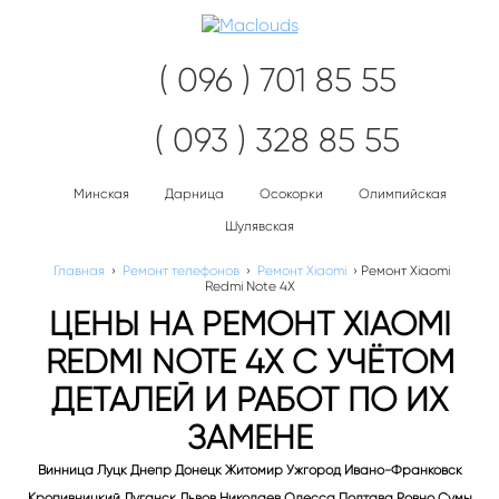
Нав
( 096 ) 701 85 55
( 093 ) 328 85 55
Минская
Дарница
Осокорки
Олимпийская
Шулявская
Главная
›
Ремонт телефонов
›
Ремонт Xiaomi
›
Ремонт Xiaomi
Redmi Note 4X
ЦЕНЫ НА РЕМОНТ XIAOMI
REDMI NOTE 4X С УЧЁТОМ
ДЕТАЛЕЙ И РАБОТ ПО ИХ
ЗАМЕНЕ
Винница Луцк Днепр Донецк Житомир Ужгород Ивано-Франковск
Кропивницкий Луганск Львов Николаев Одесса Полтава Ровно Сумы