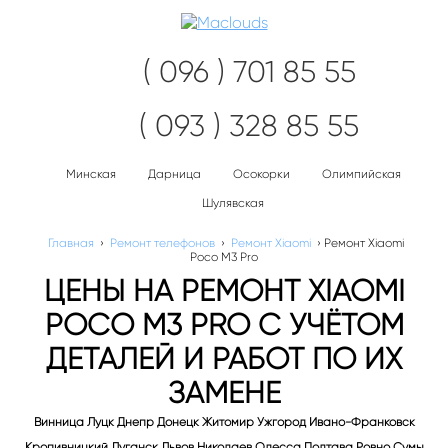
Нав
( 096 ) 701 85 55
( 093 ) 328 85 55
Минская
Дарница
Осокорки
Олимпийская
Шулявская
Главная
›
Ремонт телефонов
›
Ремонт Xiaomi
›
Ремонт Xiaomi
Poco M3 Pro
ЦЕНЫ НА РЕМОНТ XIAOMI
POCO M3 PRO С УЧЁТОМ
ДЕТАЛЕЙ И РАБОТ ПО ИХ
ЗАМЕНЕ
Винница Луцк Днепр Донецк Житомир Ужгород Ивано-Франковск
Кропивницкий Луганск Львов Николаев Одесса Полтава Ровно Сумы