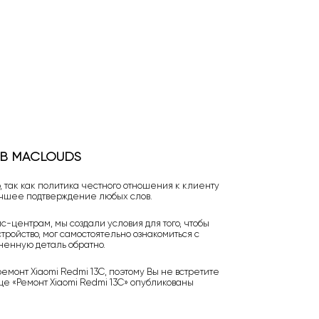
 В MACLOUDS
 так как политика честного отношения к клиенту
учшее подтверждение любых слов.
-центрам, мы создали условия для того, чтобы
тройство, мог самостоятельно ознакомиться с
ненную деталь обратно.
монт Xiaomi Redmi 13C, поэтому Вы не встретите
е «Ремонт Xiaomi Redmi 13C» опубликованы