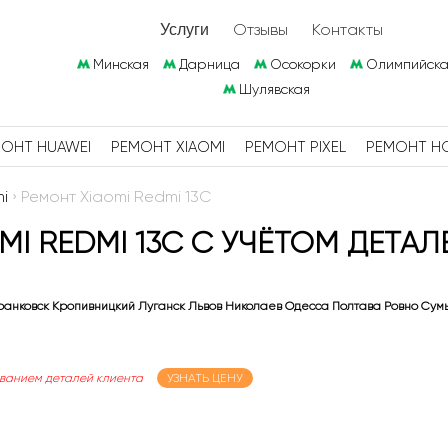
Отзывы
Контакты
Услуги
Минская
Дарница
Осокорки
Олимпийска
Шулявская
ОНТ HUAWEI
РЕМОНТ XIAOMI
РЕМОНТ PIXEL
РЕМОНТ H
i
›
Ремонт Xiaomi Redmi 13C
MI REDMI 13C С УЧЁТОМ ДЕТАЛ
анковск Кропивницкий Луганск Львов Николаев Одесса Полтава Ровно Сум
ованием деталей клиента
УЗНАТЬ ЦЕНУ