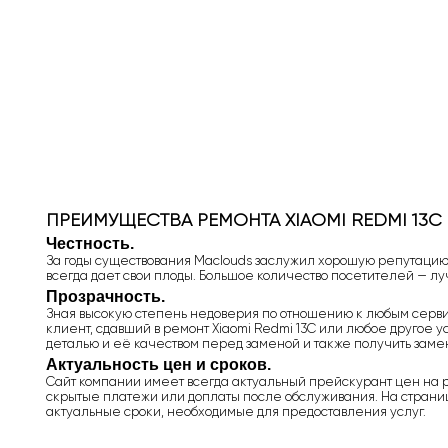
ПРЕИМУЩЕСТВА РЕМОНТА XIAOMI REDMI 13C
Честность.
За годы существования Maclouds заслужил хорошую репутацию,
всегда дает свои плоды. Большое количество посетителей — л
Прозрачность.
Зная высокую степень недоверия по отношению к любым сервис
клиент, сдавший в ремонт Xiaomi Redmi 13C или любое другое ус
деталью и её качеством перед заменой и также получить заме
Актуальность цен и сроков.
Сайт компании имеет всегда актуальный прейскурант цен на ре
скрытые платежи или доплаты после обслуживания. На страниц
актуальные сроки, необходимые для предоставления услуг.