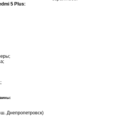
dmi 5 Plus:
меры;
а;
;
раины:
вш. Днепропетровск)