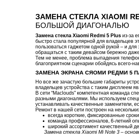
ЗАМЕНА СТЕКЛА XIAOMI R
БОЛЬШОЙ ДИАГОНАЛЬЮ
Замена стекла Xiaomi Redmi 5 Plus
из-за е
быстро стала популярной для владельцев эт
пользоваться гаджетом одной рукой – и для
обращаться с таким девайсом бережно даже 
Тем не менее, проблема выпадения телефона
благоприятном сценарии обойдясь всего-на
ЗАМЕНА ЭКРАНА СЯОМИ РЕДМИ 5 
Но все же зачастую большие габариты устр
владельцев устройства с таким дисплеем я
В сети “Maclouds” компетентная команда с
разными диагоналями. Мы используем специ
устанавливать качественные заменители, е
Ремонт в нашей сети построен на нескольки
всегда короткие, фиксированные сроки
команда профессионалов, 6-летний оп
широкий ассортимент качественный дет
Замена стекла Xiaomi Mi Note 3 – осно