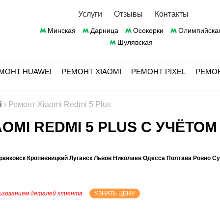
Услуги
Отзывы
Контакты
Минская
Дарница
Осокорки
Олимпийска
Шулявская
МОНТ HUAWEI
РЕМОНТ XIAOMI
РЕМОНТ PIXEL
РЕМО
i
›
Ремонт Xiaomi Redmi 5 Plus
OMI REDMI 5 PLUS С УЧЁТОМ
ранковск Кропивницкий Луганск Львов Николаев Одесса Полтава Ровно С
ьзованием деталей клиента
УЗНАТЬ ЦЕНУ