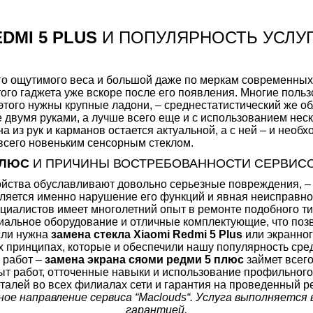
EDMI 5 PLUS
И ПОПУЛЯРНОСТЬ УСЛУ
го ощутимого веса и большой даже по меркам современных
ого гаджета уже вскоре после его появления. Многие польз
 этого нужны крупные ладони, – среднестатистический же 
двумя руками, а лучше всего еще и с использованием неск
 из рук и карманов остается актуальной, а с ней – и необх
всего новеньким сенсорным стеклом.
ПЛЮС
И ПРИЧИНЫ ВОСТРЕБОВАННОСТИ СЕРВИСО
ойства обуславливают довольно серьезные повреждения, – 
вляется именно нарушение его функций и явная неисправно
пециалистов имеет многолетний опыт в ремонте подобного 
альное оборудование и отличные комплектующие, что позв
сли нужна
замена стекла Xiaomi Redmi 5 Plus
или экранног
х принципах, которые и обеспечили нашу популярность сре
 работ –
замена экрана сяоми редми 5 плюс
займет всего
ыт работ, отточенные навыки и использование профильного
алей во всех филиалах сети и гарантия на проведенный р
вное направление сервиса “Maclouds“. Услуга выполняетс
гарантией.