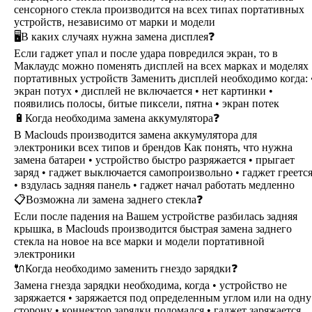
сенсорного стекла производится на всех типах портативных
устройств, независимо от марки и модели
🖥В каких случаях нужна замена дисплея❓
Если гаджет упал и после удара повредился экран, то в
Маклаудс можно поменять дисплей на всех марках и моделях
портативных устройств Заменить дисплей необходимо когда: 
экран потух • дисплей не включается • нет картинки •
появились полосы, битые пиксели, пятна • экран потек
🔋Когда необходима замена аккумулятора❓
В Maclouds производится замена аккумулятора для
электроники всех типов и брендов Как понять, что нужна
замена батареи • устройство быстро разряжается • прыгает
заряд • гаджет выключается самопроизвольно • гаджет греетс
• вздулась задняя панель • гаджет начал работать медленно
📋Возможна ли замена заднего стекла❓
Если после падения на Вашем устройстве разбилась задняя
крышка, в Maclouds производится быстрая замена заднего
стекла на новое на все марки и модели портативной
электроники
🔌Когда необходимо заменить гнездо зарядки❓
Замена гнезда зарядки необходима, когда • устройство не
заряжается • заряжается под определенным углом или на одну
сторону • коннектор зарядки поломался • гаджет заряжается