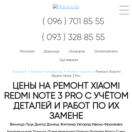
Нав
( 096 ) 701 85 55
( 093 ) 328 85 55
Минская
Дарница
Осокорки
Олимпийская
Шулявская
Главная
›
Ремонт телефонов
›
Ремонт Xiaomi
›
Ремонт Xiaomi
Redmi Note 3 Pro
ЦЕНЫ НА РЕМОНТ XIAOMI
REDMI NOTE 3 PRO С УЧЁТОМ
ДЕТАЛЕЙ И РАБОТ ПО ИХ
ЗАМЕНЕ
Винница Луцк Днепр Донецк Житомир Ужгород Ивано-Франковск
Кропивницкий Луганск Львов Николаев Одесса Полтава Ровно Сумы