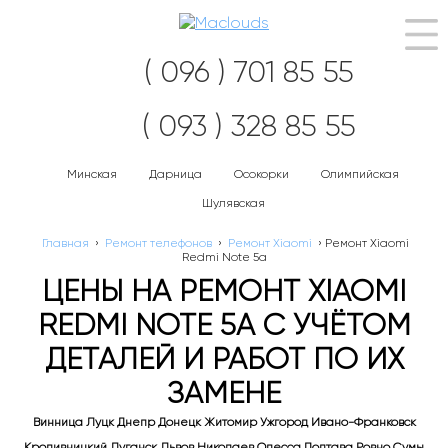
Нав
( 096 ) 701 85 55
( 093 ) 328 85 55
Минская
Дарница
Осокорки
Олимпийская
Шулявская
Главная
›
Ремонт телефонов
›
Ремонт Xiaomi
›
Ремонт Xiaomi
Redmi Note 5a
ЦЕНЫ НА РЕМОНТ XIAOMI
REDMI NOTE 5A С УЧЁТОМ
ДЕТАЛЕЙ И РАБОТ ПО ИХ
ЗАМЕНЕ
Винница Луцк Днепр Донецк Житомир Ужгород Ивано-Франковск
Кропивницкий Луганск Львов Николаев Одесса Полтава Ровно Сумы